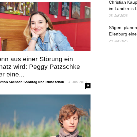
Christian Kau
im Landkreis L
28. Juli 2026
Sägen, planen,
Eilenburg eine
28. Juli 2026
nn aus einer Störung ein
hatz wird: Peggy Patzschke
r eine...
ktion Sachsen Sonntag und Rundschau
-
4. Juni 2018
0