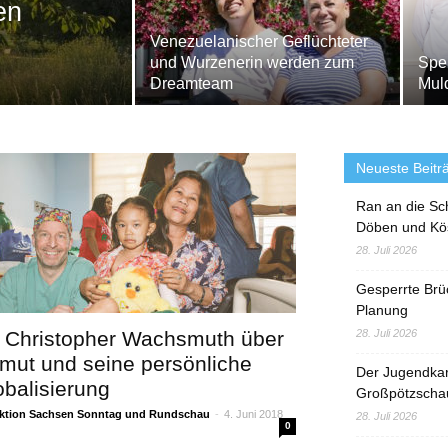
en
Venezuelanischer Geflüchteter
und Wurzenerin werden zum
Spen
Dreamteam
Mul
Neueste Beitr
Ran an die Sc
Döben und Kö
28. Juli 2026
Gesperrte Brü
Planung
. Christopher Wachsmuth über
28. Juli 2026
mut und seine persönliche
Der Jugendka
obalisierung
Großpötzscha
ktion Sachsen Sonntag und Rundschau
-
4. Juni 2018
28. Juli 2026
0