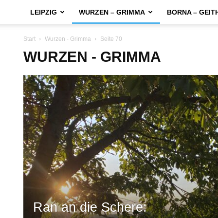
LEIPZIG
WURZEN – GRIMMA
BORNA – GEIT
Start
Wurzen - Grimma
Seite 70
WURZEN - GRIMMA
Ran an die Schere: