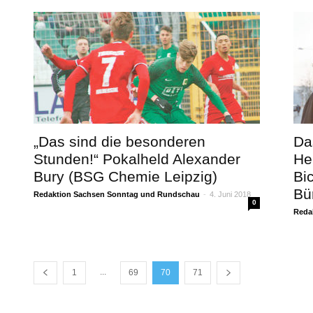
„Das sind die besonderen
Da
Stunden!“ Pokalheld Alexander
He
Bury (BSG Chemie Leipzig)
Bi
Bü
Redaktion Sachsen Sonntag und Rundschau
-
4. Juni 2018
0
Reda
...
1
69
70
71