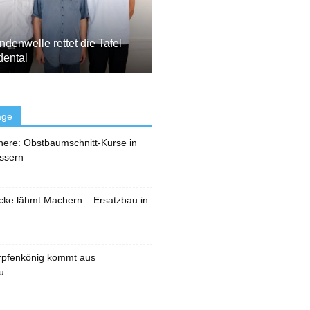
denwelle rettet die Tafel
dental
äge
here: Obstbaumschnitt-Kurse in
ssern
cke lähmt Machern – Ersatzbau in
rpfenkönig kommt aus
u