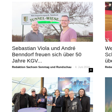
Sebastian Viola und André
We
Benndorf freuen sich über 50
Sc
Jahre KGV...
übe
Redaktion Sachsen Sonntag und Rundschau
-
4. Juni 2018
Reda
0