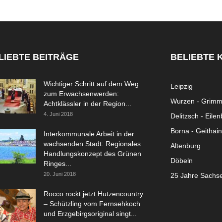
LIEBTE BEITRÄGE
BELIEBTE 
Wichtiger Schritt auf dem Weg
Leipzig
zum Erwachsenwerden:
Wurzen - Grim
Achtklässler in der Region...
4. Juni 2018
Delitzsch - Eile
Borna - Geithain
Interkommunale Arbeit in der
wachsenden Stadt: Regionales
Altenburg
Handlungskonzept des Grünen
Döbeln
Ringes...
20. Juni 2018
25 Jahre Sachs
Rocco rockt jetzt Hutzencountry
– Schützling vom Fernsehkoch
und Erzgebirgsoriginal singt...