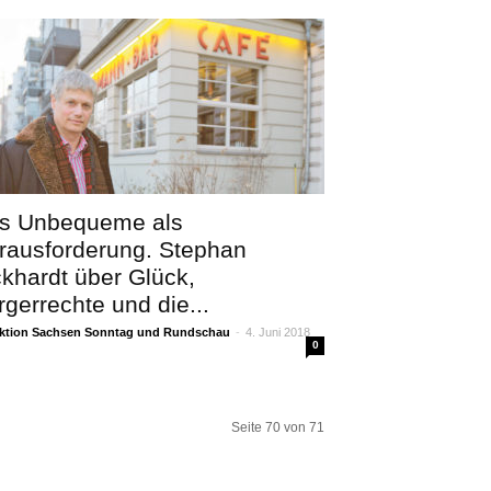
s Unbequeme als
rausforderung. Stephan
ckhardt über Glück,
rgerrechte und die...
ktion Sachsen Sonntag und Rundschau
-
4. Juni 2018
0
Seite 70 von 71