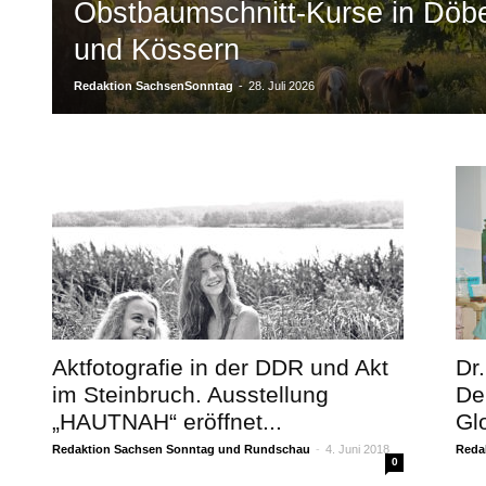
Obstbaumschnitt-Kurse in Döb
und Kössern
Redaktion SachsenSonntag
-
28. Juli 2026
Aktfotografie in der DDR und Akt
Dr
im Steinbruch. Ausstellung
De
„HAUTNAH“ eröffnet...
Gl
Redaktion Sachsen Sonntag und Rundschau
-
4. Juni 2018
Reda
0