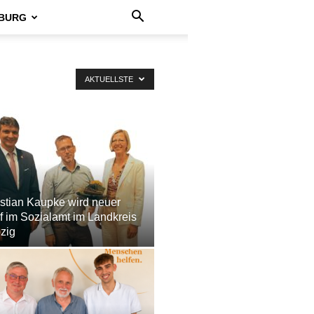
BURG
AKTUELLSTE
stian Kaupke wird neuer
 im Sozialamt im Landkreis
zig