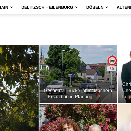
HAIN
DELITZSCH – EILENBURG
DÖBELN
ALTEN
Chri
Gesperrte Brücke lähmt Machern
Chef
– Ersatzbau in Planung
Leip