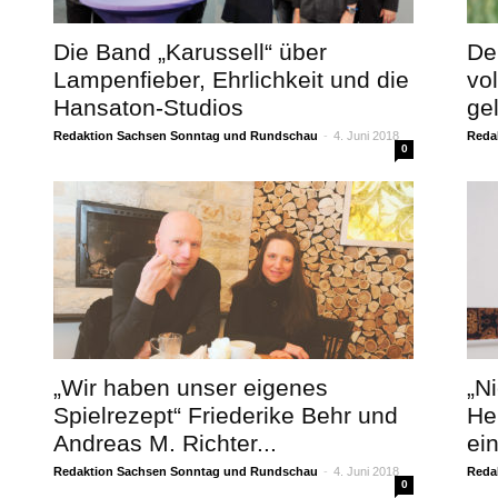
Die Band „Karussell“ über
De
Lampenfieber, Ehrlichkeit und die
vo
Hansaton-Studios
ge
Redaktion Sachsen Sonntag und Rundschau
-
4. Juni 2018
Reda
0
„Wir haben unser eigenes
„N
Spielrezept“ Friederike Behr und
He
Andreas M. Richter...
ei
Redaktion Sachsen Sonntag und Rundschau
-
4. Juni 2018
Reda
0