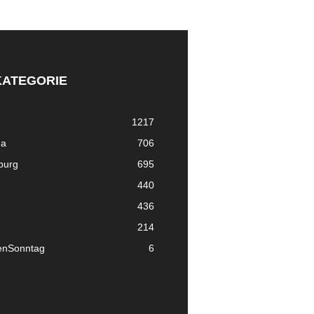
KATEGORIE
1217
ma
706
nburg
695
440
436
214
enSonntag
6