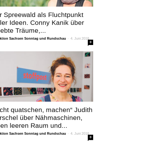
r Spreewald als Fluchtpunkt
ller Ideen. Conny Kanik über
lebte Träume,...
ktion Sachsen Sonntag und Rundschau
-
4. Juni 2018
0
icht quatschen, machen“ Judith
rschel über Nähmaschinen,
nen leeren Raum und...
ktion Sachsen Sonntag und Rundschau
-
4. Juni 2018
0