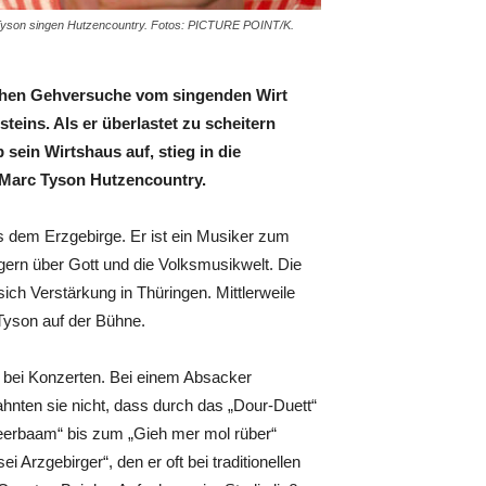
Tyson singen Hutzencountry. Fotos: PICTURE POINT/K.
schen Gehversuche vom singenden Wirt
eins. Als er überlastet zu scheitern
 sein Wirtshaus auf, stieg in die
 Marc Tyson Hutzencountry.
 dem Erzgebirge. Er ist ein Musiker zum
ern über Gott und die Volksmusikwelt. Die
sich Verstärkung in Thüringen. Mittlerweile
Tyson auf der Bühne.
l bei Konzerten. Bei einem Absacker
nten sie nicht, dass durch das „Dour-Duett“
eerbaam“ bis zum „Gieh mer mol rüber“
ei Arzgebirger“, den er oft bei traditionellen