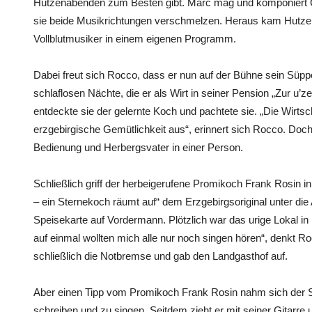
Hutzenabenden zum Besten gibt. Marc mag und komponiert C
sie beide Musikrichtungen verschmelzen. Heraus kam Hutzen
Vollblutmusiker in einem eigenen Programm.
Dabei freut sich Rocco, dass er nun auf der Bühne sein Süp
schlaflosen Nächte, die er als Wirt in seiner Pension „Zur u’ze
entdeckte sie der gelernte Koch und pachtete sie. „Die Wirtsc
erzgebirgische Gemütlichkeit aus“, erinnert sich Rocco. Doc
Bedienung und Herbergsvater in einer Person.
Schließlich griff der herbeigerufene Promikoch Frank Rosin 
– ein Sternekoch räumt auf“ dem Erzgebirgsoriginal unter die
Speisekarte auf Vordermann. Plötzlich war das urige Lokal in
auf einmal wollten mich alle nur noch singen hören“, denkt 
schließlich die Notbremse und gab den Landgasthof auf.
Aber einen Tipp vom Promikoch Frank Rosin nahm sich der 
schreiben und zu singen. Seitdem zieht er mit seiner Gitarr