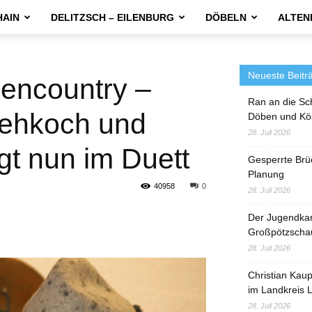
HAIN
DELITZSCH – EILENBURG
DÖBELN
ALTEN
Neueste Beitr
zencountry –
Ran an die Sc
sehkoch und
Döben und Kö
28. Juli 2026
gt nun im Duett
Gesperrte Brü
Planung
40958
0
28. Juli 2026
Der Jugendka
Großpötzscha
28. Juli 2026
Christian Kau
im Landkreis L
28. Juli 2026