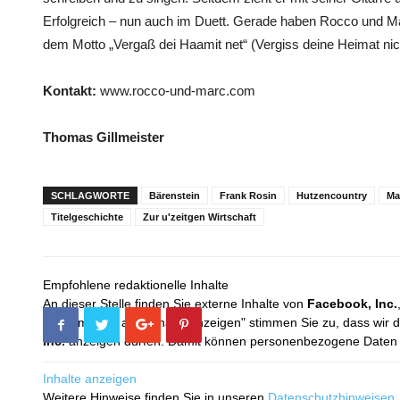
Erfolgreich – nun auch im Duett. Gerade haben Rocco und Ma
dem Motto „Vergaß dei Haamit net“ (Vergiss deine Heimat nic
Kontakt:
www.rocco-und-marc.com
Thomas Gillmeister
SCHLAGWORTE
Bärenstein
Frank Rosin
Hutzencountry
Ma
Titelgeschichte
Zur u'zeitgen Wirtschaft
Empfohlene redaktionelle Inhalte
An dieser Stelle finden Sie externe Inhalte von
Facebook, Inc.
Mit dem Klick auf "Inhalte anzeigen" stimmen Sie zu, dass wir 
Inc.
anzeigen dürfen. Damit können personenbezogene Daten an
Inhalte anzeigen
Weitere Hinweise finden Sie in unseren
Datenschutzhinweisen
.