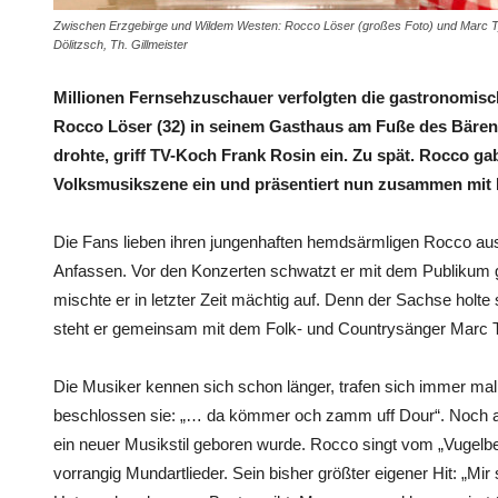
Zwischen Erzgebirge und Wildem Westen: Rocco Löser (großes Foto) und Marc 
Dölitzsch, Th. Gillmeister
Millionen Fernsehzuschauer verfolgten die gastronomi
Rocco Löser (32) in seinem Gasthaus am Fuße des Bärenst
drohte, griff TV-Koch Frank Rosin ein. Zu spät. Rocco gab
Volksmusikszene ein und präsentiert nun zusammen mit
Die Fans lieben ihren jungenhaften hemdsärmligen Rocco aus
Anfassen. Vor den Konzerten schwatzt er mit dem Publikum g
mischte er in letzter Zeit mächtig auf. Denn der Sachse holte 
steht er gemeinsam mit dem Folk- und Countrysänger Marc 
Die Musiker kennen sich schon länger, trafen sich immer ma
beschlossen sie: „… da kömmer och zamm uff Dour“. Noch ah
ein neuer Musikstil geboren wurde. Rocco singt vom „Vugelb
vorrangig Mundartlieder. Sein bisher größter eigener Hit: „Mir s