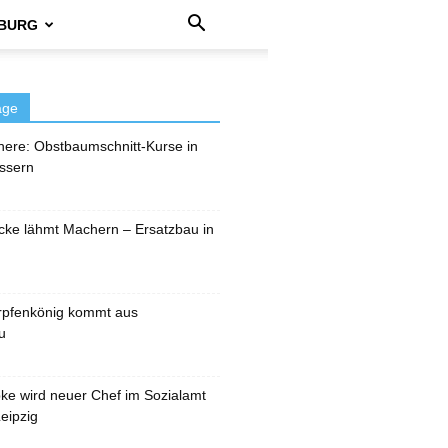
BURG
äge
here: Obstbaumschnitt-Kurse in
ssern
cke lähmt Machern – Ersatzbau in
rpfenkönig kommt aus
u
pke wird neuer Chef im Sozialamt
eipzig