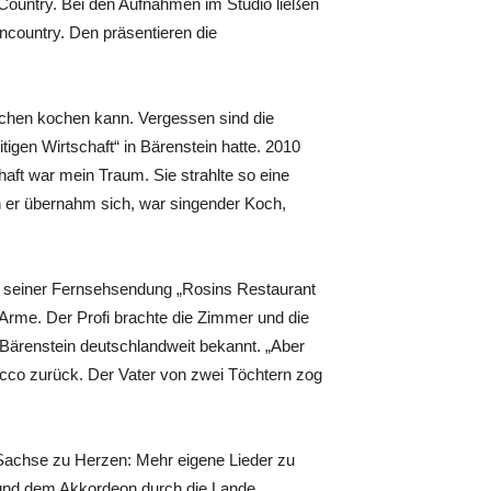
ountry. Bei den Aufnahmen im Studio ließen
country. Den präsentieren die
pchen kochen kann. Vergessen sind die
itigen Wirtschaft“ in Bärenstein hatte. 2010
haft war mein Traum. Sie strahlte so eine
h er übernahm sich, war singender Koch,
in seiner Fernsehsendung „Rosins Restaurant
 Arme. Der Profi brachte die Zimmer und die
 Bärenstein deutschlandweit bekannt. „Aber
Rocco zurück. Der Vater von zwei Töchtern zog
Sachse zu Herzen: Mehr eigene Lieder zu
e und dem Akkordeon durch die Lande.