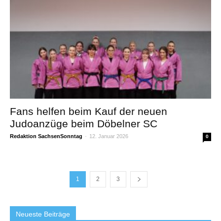
Fans helfen beim Kauf der neuen
Judoanzüge beim Döbelner SC
Redaktion SachsenSonntag
-
12. Januar 2026
0
1
2
3
Neueste Beiträge