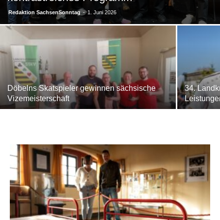
Redaktion SachsenSonntag
-
1. Juni 2026
Döbelns Skatspieler gewinnen sächsische
34. Landkr
Vizemeisterschaft
Leistunge