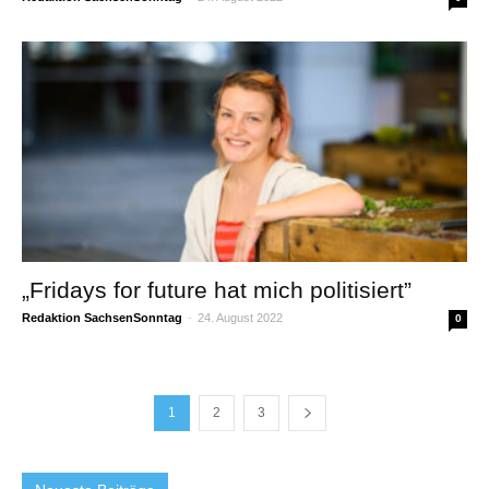
„Fridays for future hat mich politisiert”
Redaktion SachsenSonntag
-
24. August 2022
0
1
2
3