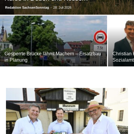
Redaktion SachsenSonntag
-
28. Juli 2026
Gesperrte Brücke lähmt Machern – Ersatzbau
Christian
in Planung
Sozialamt