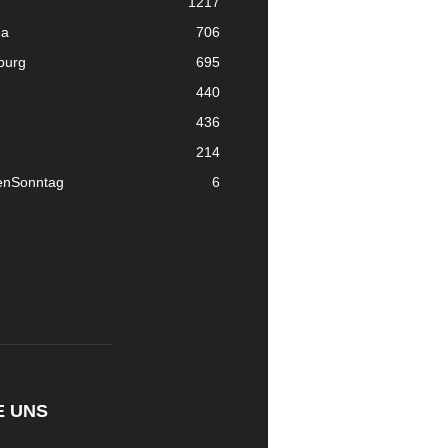
1217
ma
706
nburg
695
440
436
214
enSonntag
6
E UNS