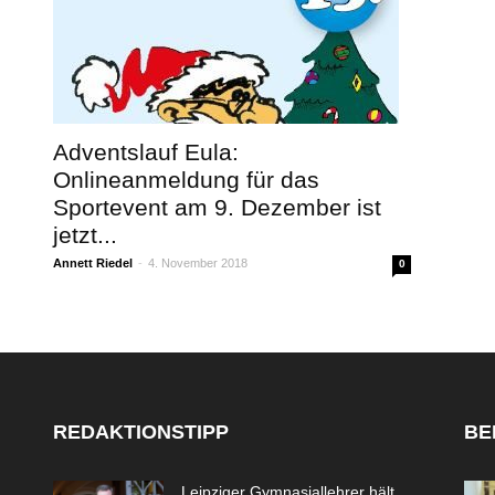
Adventslauf Eula:
Onlineanmeldung für das
Sportevent am 9. Dezember ist
jetzt...
Annett Riedel
-
4. November 2018
0
REDAKTIONSTIPP
BE
Leipziger Gymnasiallehrer hält