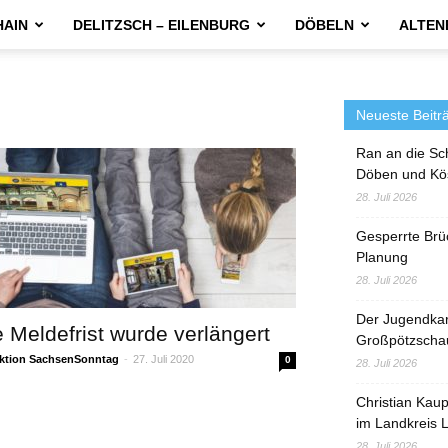
HAIN
DELITZSCH – EILENBURG
DÖBELN
ALTEN
g
Neueste Beitr
Ran an die Sc
Döben und Kö
28. Juli 2026
Gesperrte Brü
Planung
28. Juli 2026
Der Jugendka
e Meldefrist wurde verlängert
Großpötzscha
ktion SachsenSonntag
-
27. Juli 2020
0
28. Juli 2026
Christian Kau
im Landkreis L
28. Juli 2026