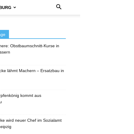
BURG
äge
here: Obstbaumschnitt-Kurse in
ssern
cke lähmt Machern – Ersatzbau in
rpfenkönig kommt aus
u
pke wird neuer Chef im Sozialamt
eipzig