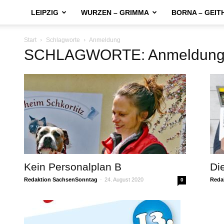
LEIPZIG
WURZEN – GRIMMA
BORNA – GEIT
Start
Schlagworte
Anmeldung
SCHLAGWORTE: Anmeldun
Kein Personalplan B
Di
Redaktion SachsenSonntag
-
24. August 2020
Reda
0