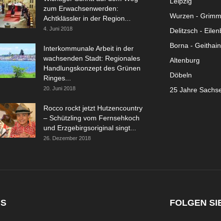
Leipzig
zum Erwachsenwerden:
Wurzen - Grim
Achtklässler in der Region...
4. Juni 2018
Delitzsch - Eile
Borna - Geithain
Interkommunale Arbeit in der
wachsenden Stadt: Regionales
Altenburg
Handlungskonzept des Grünen
Döbeln
Ringes...
20. Juni 2018
25 Jahre Sachs
Rocco rockt jetzt Hutzencountry
– Schützling vom Fernsehkoch
und Erzgebirgsoriginal singt...
26. Dezember 2018
NS
FOLGEN SI