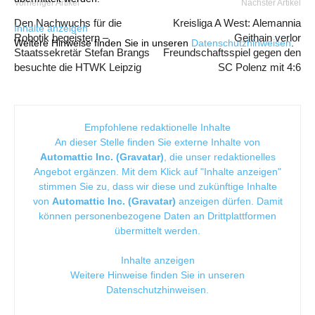
Vorheriger Artikel
Nächster Artikel
Den Nachwuchs für die
Kreisliga A West: Alemannia
Inhalte anzeigen
Robotik begeistern –
Geithain verlor
Weitere Hinweise finden Sie in unseren
Datenschutzhinweisen
.
Staatssekretär Stefan Brangs
Freundschaftsspiel gegen den
besuchte die HTWK Leipzig
SC Polenz mit 4:6
Empfohlene redaktionelle Inhalte
An dieser Stelle finden Sie externe Inhalte von
Automattic Inc. (Gravatar)
, die unser redaktionelles
Angebot ergänzen. Mit dem Klick auf "Inhalte anzeigen"
stimmen Sie zu, dass wir diese und zukünftige Inhalte
von
Automattic Inc. (Gravatar)
anzeigen dürfen. Damit
können personenbezogene Daten an Drittplattformen
übermittelt werden.
Inhalte anzeigen
Weitere Hinweise finden Sie in unseren
Datenschutzhinweisen
.