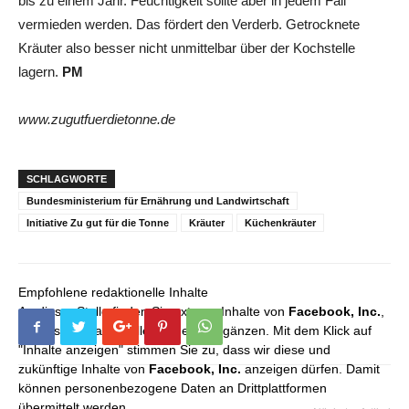
bis zu einem Jahr. Feuchtigkeit sollte aber in jedem Fall
vermieden werden. Das fördert den Verderb. Getrocknete
Kräuter also besser nicht unmittelbar über der Kochstelle
lagern.
PM
www.zugutfuerdietonne.de
SCHLAGWORTE
Bundesministerium für Ernährung und Landwirtschaft
Initiative Zu gut für die Tonne
Kräuter
Küchenkräuter
Empfohlene redaktionelle Inhalte
An dieser Stelle finden Sie externe Inhalte von
Facebook, Inc.
,
die unser redaktionelles Angebot ergänzen. Mit dem Klick auf
"Inhalte anzeigen" stimmen Sie zu, dass wir diese und
zukünftige Inhalte von
Facebook, Inc.
anzeigen dürfen. Damit
können personenbezogene Daten an Drittplattformen
übermittelt werden.