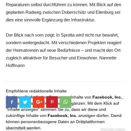
Reparaturen selbst durchführen zu können. Mit Blick auf den
geplanten Radweg zwischen Doberschütz und ­Eilenburg sei
dies eine sinnvolle Ergänzung der Infrastruktur.
Der Blick nach vorn zeigt: In Sprotta wird nicht nur bewahrt,
sondern weitergedacht. Mit verschiedenen Projekten reagiert
der Heimatverein auf neue Bedürfnisse – und macht den Ort
zugleich attraktiver für Besucher und Einwohner.
Nannette
Hoffmann
Empfohlene redaktionelle Inhalte
An dieser Stelle finden Sie externe Inhalte von
Facebook, Inc.
,
die unser redaktionelles Angebot ergänzen. Mit dem Klick auf
"Inhalte anzeigen" stimmen Sie zu, dass wir diese und
zukünftige Inhalte von
Facebook, Inc.
anzeigen dürfen. Damit
können personenbezogene Daten an Drittplattformen
übermittelt werden.
Vorheriger Artikel
Nächster Artikel