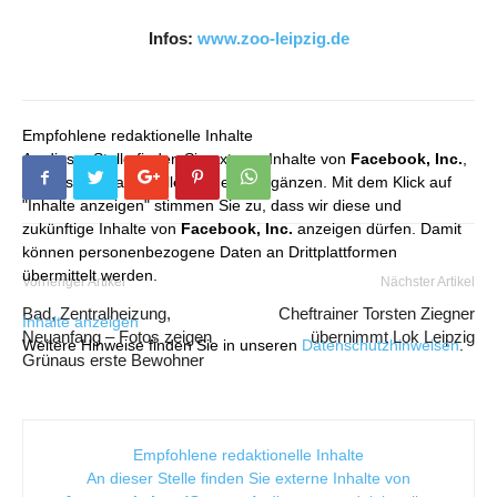
Infos:
www.zoo-leipzig.de
Empfohlene redaktionelle Inhalte
An dieser Stelle finden Sie externe Inhalte von
Facebook, Inc.
,
die unser redaktionelles Angebot ergänzen. Mit dem Klick auf
"Inhalte anzeigen" stimmen Sie zu, dass wir diese und
zukünftige Inhalte von
Facebook, Inc.
anzeigen dürfen. Damit
können personenbezogene Daten an Drittplattformen
übermittelt werden.
Vorheriger Artikel
Nächster Artikel
Bad, Zentralheizung,
Cheftrainer Torsten Ziegner
Inhalte anzeigen
Neuanfang – Fotos zeigen
übernimmt Lok Leipzig
Weitere Hinweise finden Sie in unseren
Datenschutzhinweisen
.
Grünaus erste Bewohner
Empfohlene redaktionelle Inhalte
An dieser Stelle finden Sie externe Inhalte von