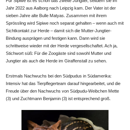
Für Sipiwe ist es schon das zweite Jungtier, seitdem sie im
Jahr 2022 aus Aalborg nach Leipzig kam. Der Vater ist der
sieben Jahre alte Bulle Matyas. Zusammen mit ihrem
Sprössling wird Sipiwe noch separat gehalten – wenn auch mit
Sichtkontakt zur Herde – damit sich die Mutter-Jungtier-
Bindung ausprägen und festigen kann. Dann wird sie
schrittweise wieder mit der Herde vergesellschaftet. Ach ja,
Stichwort süß: Für die Zoogäste sind sowohl Mutter und
Jungtier als auch die Herde im Giraffenstall zu sehen.
Erstmals Nachwuchs bei den Südpudus in Südamerika:
Intensiv hat das Tierpflegerteam darauf hingearbeitet, und die
Freude über den Nachwuchs von Südpudu-Weibchen Mette
(3) und Zuchtmann Benjamin (3) ist entsprechend groß.