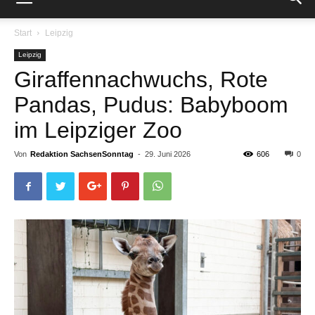
Start
Leipzig
Leipzig
Giraffennachwuchs, Rote
Pandas, Pudus: Babyboom
im Leipziger Zoo
Von
Redaktion SachsenSonntag
-
29. Juni 2026
606
0