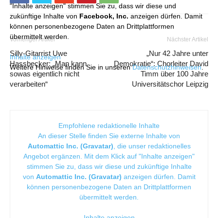
"Inhalte anzeigen" stimmen Sie zu, dass wir diese und
zukünftige Inhalte von
Facebook, Inc.
anzeigen dürfen. Damit
können personenbezogene Daten an Drittplattformen
übermittelt werden.
Vorheriger Artikel
Nächster Artikel
Silly-Gitarrist Uwe
„Nur 42 Jahre unter
Inhalte anzeigen
Hassbecker: „Man kann
Demokratie“: Chorleiter David
Weitere Hinweise finden Sie in unseren
Datenschutzhinweisen
.
sowas eigentlich nicht
Timm über 100 Jahre
verarbeiten“
Universitätschor Leipzig
Empfohlene redaktionelle Inhalte
An dieser Stelle finden Sie externe Inhalte von
Automattic Inc. (Gravatar)
, die unser redaktionelles
Angebot ergänzen. Mit dem Klick auf "Inhalte anzeigen"
stimmen Sie zu, dass wir diese und zukünftige Inhalte
von
Automattic Inc. (Gravatar)
anzeigen dürfen. Damit
können personenbezogene Daten an Drittplattformen
übermittelt werden.
Inhalte anzeigen