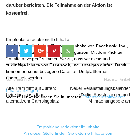
darüber berichten. Die Teilnahme an der Aktion ist
kostenfrei.
Empfohlene redaktionelle Inhalte
An dieser Stelle finden Sie externe Inhalte von
Facebook, Inc.
,
die unser redaktionelles Angebot ergänzen. Mit dem Klick auf
"Inhalte anzeigen" stimmen Sie zu, dass wir diese und
zukünftige Inhalte von
Facebook, Inc.
anzeigen dürfen. Damit
können personenbezogene Daten an Drittplattformen
übermittelt werden.
Vorheriger Artikel
Nächster Artikel
Alte Tram trifft auf Jurten:
Neuer Veranstaltungskalender
Inhalte anzeigen
Leipziger bastelt an
kündigt Ausstellungen und
Weitere Hinweise finden Sie in unseren
Datenschutzhinweisen
.
alternativem Campingplatz
Mitmachangebote an
Empfohlene redaktionelle Inhalte
An dieser Stelle finden Sie externe Inhalte von