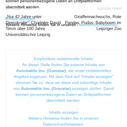
können personenbezogene Daten an Drittplattformen
übermittelt werden.
Vorheriger Artikel
Nächster Artikel
„Nur 42 Jahre unter
Giraffennachwuchs, Rote
Inhalte anzeigen
Demokratie“: Chorleiter David
Pandas, Pudus: Babyboom im
Weitere Hinweise finden Sie in unseren
Datenschutzhinweisen
.
Timm über 100 Jahre
Leipziger Zoo
Universitätschor Leipzig
Empfohlene redaktionelle Inhalte
An dieser Stelle finden Sie externe Inhalte von
Automattic Inc. (Gravatar)
, die unser redaktionelles
Angebot ergänzen. Mit dem Klick auf "Inhalte anzeigen"
stimmen Sie zu, dass wir diese und zukünftige Inhalte
von
Automattic Inc. (Gravatar)
anzeigen dürfen. Damit
können personenbezogene Daten an Drittplattformen
übermittelt werden.
Inhalte anzeigen
Weitere Hinweise finden Sie in unseren
Datenschutzhinweisen
.