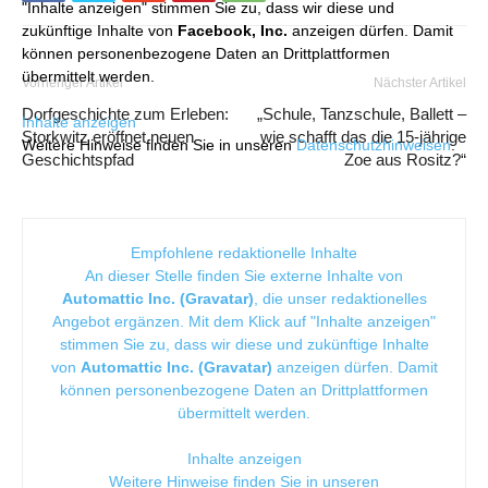
"Inhalte anzeigen" stimmen Sie zu, dass wir diese und
zukünftige Inhalte von
Facebook, Inc.
anzeigen dürfen. Damit
können personenbezogene Daten an Drittplattformen
übermittelt werden.
Vorheriger Artikel
Nächster Artikel
Dorfgeschichte zum Erleben:
„Schule, Tanzschule, Ballett –
Inhalte anzeigen
Storkwitz eröffnet neuen
wie schafft das die 15-jährige
Weitere Hinweise finden Sie in unseren
Datenschutzhinweisen
.
Geschichtspfad
Zoe aus Rositz?“
Empfohlene redaktionelle Inhalte
An dieser Stelle finden Sie externe Inhalte von
Automattic Inc. (Gravatar)
, die unser redaktionelles
Angebot ergänzen. Mit dem Klick auf "Inhalte anzeigen"
stimmen Sie zu, dass wir diese und zukünftige Inhalte
von
Automattic Inc. (Gravatar)
anzeigen dürfen. Damit
können personenbezogene Daten an Drittplattformen
übermittelt werden.
Inhalte anzeigen
Weitere Hinweise finden Sie in unseren