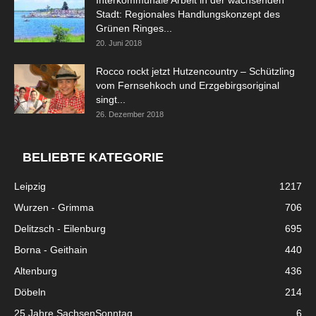
Stadt: Regionales Handlungskonzept des
Grünen Ringes...
20. Juni 2018
Rocco rockt jetzt Hutzencountry – Schützling
vom Fernsehkoch und Erzgebirgsoriginal
singt...
26. Dezember 2018
BELIEBTE KATEGORIE
Leipzig
1217
Wurzen - Grimma
706
Delitzsch - Eilenburg
695
Borna - Geithain
440
Altenburg
436
Döbeln
214
25 Jahre SachsenSonntag
6