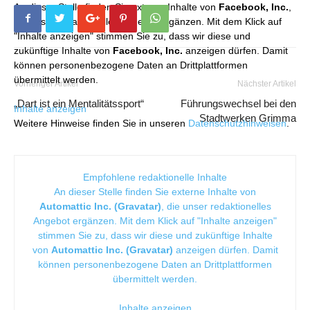
An dieser Stelle finden Sie externe Inhalte von
Facebook, Inc.
,
die unser redaktionelles Angebot ergänzen. Mit dem Klick auf
"Inhalte anzeigen" stimmen Sie zu, dass wir diese und
zukünftige Inhalte von
Facebook, Inc.
anzeigen dürfen. Damit
können personenbezogene Daten an Drittplattformen
übermittelt werden.
Vorheriger Artikel
Nächster Artikel
„Dart ist ein Mentalitätssport“
Führungswechsel bei den
Inhalte anzeigen
Stadtwerken Grimma
Weitere Hinweise finden Sie in unseren
Datenschutzhinweisen
.
Empfohlene redaktionelle Inhalte
An dieser Stelle finden Sie externe Inhalte von
Automattic Inc. (Gravatar)
, die unser redaktionelles
Angebot ergänzen. Mit dem Klick auf "Inhalte anzeigen"
stimmen Sie zu, dass wir diese und zukünftige Inhalte
von
Automattic Inc. (Gravatar)
anzeigen dürfen. Damit
können personenbezogene Daten an Drittplattformen
übermittelt werden.
Inhalte anzeigen