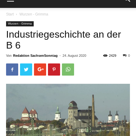
Start
Wurzen - Grimma
Wurzen - Grimma
Industriegeschichte an der
B 6
Von
Redaktion SachsenSonntag
-
24. August 2020
2429
0