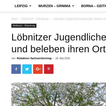
LEIPZIG
WURZEN – GRIMMA
BORNA – GEIT
Start
Delitzsch - Eilenburg
Löbnitzer Jugendliche gründen Verein un
Delitzsch - Eilenburg
Löbnitzer Jugendlich
und beleben ihren Ort
Von
Redaktion SachsenSonntag
-
18. Mai 2026