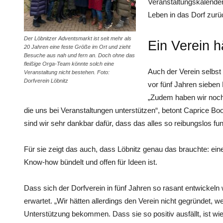
Veranstaltungskalender
Leben in das Dorf zurüc
Der Löbnitzer Adventsmarkt ist seit mehr als
Ein Verein 
20 Jahren eine feste Größe im Ort und zieht
Besuche aus nah und fern an. Doch ohne das
fleißige Orga-Team könnte solch eine
Auch der Verein selbst
Veranstaltung nicht bestehen. Foto:
Dorfverein Löbnitz
vor fünf Jahren sieben 
„Zudem haben wir noch
die uns bei Veranstaltungen unterstützen“, betont Caprice Boo
sind wir sehr dankbar dafür, dass das alles so reibungslos fun
Für sie zeigt das auch, dass Löbnitz genau das brauchte: ei
Know-how bündelt und offen für Ideen ist.
Dass sich der Dorfverein in fünf Jahren so rasant entwickel
erwartet. „Wir hätten allerdings den Verein nicht gegründet, w
Unterstützung bekommen. Dass sie so positiv ausfällt, ist w