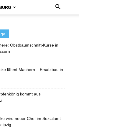
BURG
äge
here: Obstbaumschnitt-Kurse in
ssern
cke lähmt Machern – Ersatzbau in
rpfenkönig kommt aus
u
pke wird neuer Chef im Sozialamt
eipzig