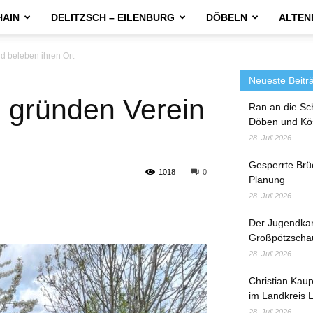
HAIN
DELITZSCH – EILENBURG
DÖBELN
ALTEN
d beleben ihren Ort
Neueste Beitr
e gründen Verein
Ran an die Sc
Döben und Kö
28. Juli 2026
Gesperrte Brü
1018
0
Planung
28. Juli 2026
Der Jugendka
Großpötzscha
28. Juli 2026
Christian Kau
im Landkreis L
28. Juli 2026