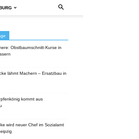
BURG
äge
here: Obstbaumschnitt-Kurse in
ssern
cke lähmt Machern – Ersatzbau in
rpfenkönig kommt aus
u
pke wird neuer Chef im Sozialamt
eipzig