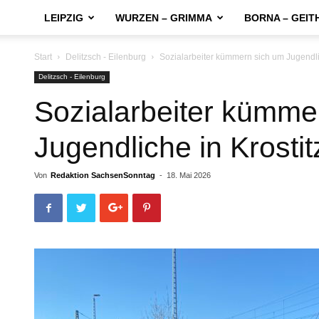
LEIPZIG
WURZEN – GRIMMA
BORNA – GEIT
Start
Delitzsch - Eilenburg
Sozialarbeiter kümmern sich um Jugendlic
Delitzsch - Eilenburg
Sozialarbeiter kümme
Jugendliche in Krostit
Von
Redaktion SachsenSonntag
-
18. Mai 2026