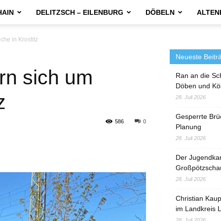
HAIN
DELITZSCH – EILENBURG
DÖBELN
ALTEN
he in Krostitz
Neueste Beitr
rn sich um
Ran an die Sc
Döben und Kö
z
28. Juli 2026
Gesperrte Brü
586
0
Planung
28. Juli 2026
Der Jugendka
Großpötzscha
28. Juli 2026
Christian Kau
im Landkreis L
28. Juli 2026