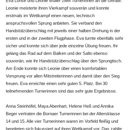
Eva Lohse und Leonie Müller zwei Turnerinnen an die Geräte.
Leonie meisterte ihren Vierkampf souverän und konnte
erstmals im Wettkampf einen neuen, technisch
anspruchsvollen Sprung anbieten. Sie verband den
Handstützüberschlag mit jeweils einer halben Drehung in der
ersten und in der zweiten Flugphase. Eva turnte ebenfalls sehr
sicher und konnte sich über jede einzelne Übung freuen. Ihr
gelang das Rad auf dem Balken und der Salto ebenso
souverän, wie ihr Handstützüberschlag über den Sprungtisch.
Am Ende konnte sich Leonie über einen komfortablen
Vorsprung vor allen Mitstreiterinnen und damit über den Sieg
freuen. Eva erreichte einen sehr guten 5. Platz. Bei 30
teilnehmenden Turnerinnen sind das sehr gute Ergebnisse.
Anna Steinhöfel, Maya Abenhart, Helene Heß und Annika
Beger vertraten die Bornaer Turnerinnen bei der Altersklasse
14 und 15. Alle vier Turnerinnen waren im Vorfeld fleißig und
bereiteten sich fokussiert auf ihren Wettkampf vor. Das zahlte