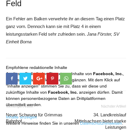
Feld
Ein Fehler am Balken verwehrte ihr an diesem Tag einen Platz
ganz vorn. Dennoch kann sie mit Platz 4 in einem
leistungsstarken Feld sehr zufrieden sein.
Jana Förster, SV
Einheit Borna
Empfohlene redaktionelle Inhalte
An dieser Stelle finden Sie externe Inhalte von
Facebook, Inc.
,
die unser redaktionelles Angebot ergänzen. Mit dem Klick auf
"Inhalte anzeigen" stimmen Sie zu, dass wir diese und
zukünftige Inhalte von
Facebook, Inc.
anzeigen dürfen. Damit
können personenbezogene Daten an Drittplattformen
übermittelt werden.
Vorheriger Artikel
Nächster Artikel
Neuer Schwung für Grimmas
34. Landkreislauf
Inhalte anzeigen
Bahnhof
Mittelsachsen bietet starke
Weitere Hinweise finden Sie in unseren
Datenschutzhinweisen
.
Leistungen