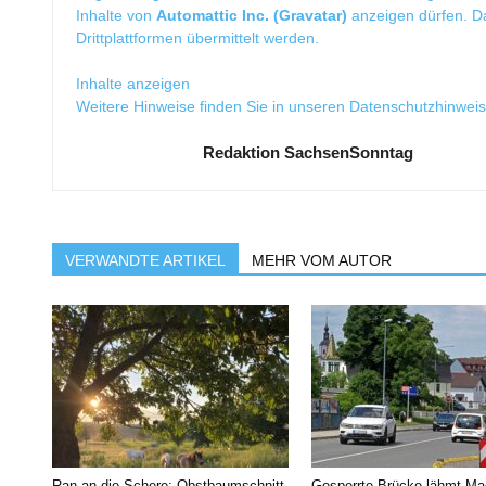
Inhalte von
Automattic Inc. (Gravatar)
anzeigen dürfen. 
Drittplattformen übermittelt werden.
Inhalte anzeigen
Weitere Hinweise finden Sie in unseren
Datenschutzhinwei
Redaktion SachsenSonntag
VERWANDTE ARTIKEL
MEHR VOM AUTOR
Ran an die Schere: Obstbaumschnitt-
Gesperrte Brücke lähmt Ma