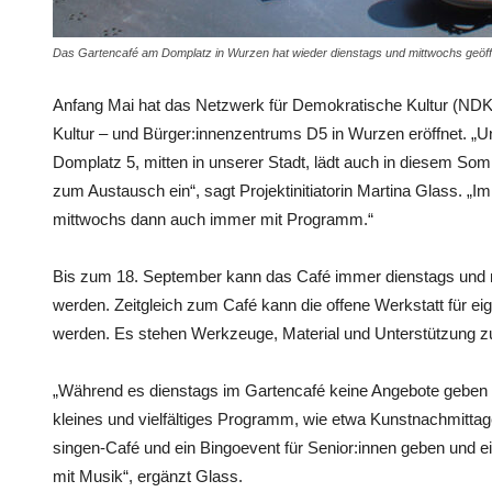
Das Gartencafé am Domplatz in Wurzen hat wieder dienstags und mittwochs geöff
Anfang Mai hat das Netzwerk für Demokratische Kultur (NDK
Kultur – und Bürger:innenzentrums D5 in Wurzen eröffnet. „
Domplatz 5, mitten in unserer Stadt, lädt auch in diesem S
zum Austausch ein“, sagt Projektinitiatorin Martina Glass. „
mittwochs dann auch immer mit Programm.“
Bis zum 18. September kann das Café immer dienstags und 
werden. Zeitgleich zum Café kann die offene Werkstatt für ei
werden. Es stehen Werkzeuge, Material und Unterstützung z
„Während es dienstags im Gartencafé keine Angebote geben 
kleines und vielfältiges Programm, wie etwa Kunstnachmitta
singen-Café und ein Bingoevent für Senior:innen geben und 
mit Musik“, ergänzt Glass.