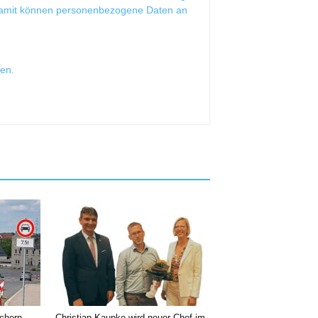
Damit können personenbezogene Daten an
sen
.
chern –
Christian Kaupke wird neuer Chef im