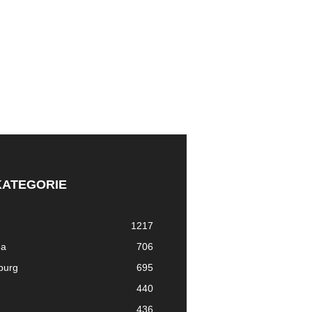
KATEGORIE
1217
ma
706
nburg
695
440
436