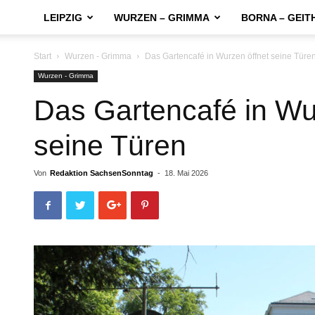
LEIPZIG
WURZEN – GRIMMA
BORNA – GEIT
Start
Wurzen - Grimma
Das Gartencafé in Wurzen öffnet seine Türe
Wurzen - Grimma
Das Gartencafé in Wu
seine Türen
Von
Redaktion SachsenSonntag
-
18. Mai 2026