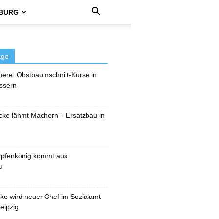
BURG
äge
here: Obstbaumschnitt-Kurse in
ssern
cke lähmt Machern – Ersatzbau in
rpfenkönig kommt aus
u
pke wird neuer Chef im Sozialamt
eipzig