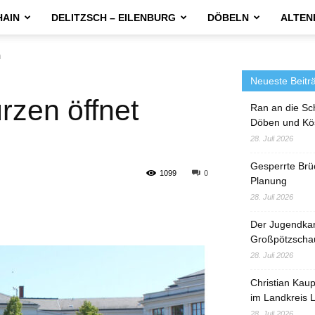
HAIN
DELITZSCH – EILENBURG
DÖBELN
ALTEN
n
Neueste Beitr
rzen öffnet
Ran an die Sc
Döben und Kö
28. Juli 2026
Gesperrte Brü
1099
0
Planung
28. Juli 2026
Der Jugendka
Großpötzscha
28. Juli 2026
Christian Kau
im Landkreis L
28. Juli 2026