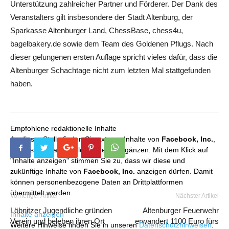
Unterstützung zahlreicher Partner und Förderer. Der Dank des
Veranstalters gilt insbesondere der Stadt Altenburg, der
Sparkasse Altenburger Land, ChessBase, chess4u,
bagelbakery.de sowie dem Team des Goldenen Pflugs. Nach
dieser gelungenen ersten Auflage spricht vieles dafür, dass die
Altenburger Schachtage nicht zum letzten Mal stattgefunden
haben.
Empfohlene redaktionelle Inhalte
An dieser Stelle finden Sie externe Inhalte von
Facebook, Inc.
,
die unser redaktionelles Angebot ergänzen. Mit dem Klick auf
"Inhalte anzeigen" stimmen Sie zu, dass wir diese und
zukünftige Inhalte von
Facebook, Inc.
anzeigen dürfen. Damit
können personenbezogene Daten an Drittplattformen
übermittelt werden.
Vorheriger Artikel
Nächster Artikel
Löbnitzer Jugendliche gründen
Altenburger Feuerwehr
Inhalte anzeigen
Verein und beleben ihren Ort
erwandert 1100 Euro fürs
Weitere Hinweise finden Sie in unseren
Datenschutzhinweisen
.