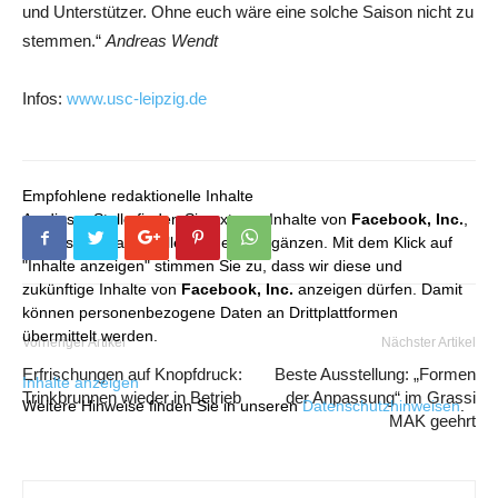
und Unterstützer. Ohne euch wäre eine solche Saison nicht zu
stemmen.“
Andreas Wendt
Infos:
www.usc-leipzig.de
Empfohlene redaktionelle Inhalte
An dieser Stelle finden Sie externe Inhalte von
Facebook, Inc.
,
die unser redaktionelles Angebot ergänzen. Mit dem Klick auf
"Inhalte anzeigen" stimmen Sie zu, dass wir diese und
zukünftige Inhalte von
Facebook, Inc.
anzeigen dürfen. Damit
können personenbezogene Daten an Drittplattformen
übermittelt werden.
Vorheriger Artikel
Nächster Artikel
Erfrischungen auf Knopfdruck:
Beste Ausstellung: „Formen
Inhalte anzeigen
Trinkbrunnen wieder in Betrieb
der Anpassung“ im Grassi
Weitere Hinweise finden Sie in unseren
Datenschutzhinweisen
.
MAK geehrt