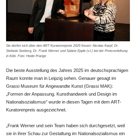
Sie dürfen sich über den ART Kuratorenpreis 2025 freuen: Nicolas Karpf, Dr.
Stefanie Seeberg, Dr. Frank Werner und Sabine Epple (v.l.) bei der Preisverleihung
in Köln. Foto: Heide Prange
Die beste Ausstellung des Jahres 2025 im deutschsprachigen
Raum konnte man in Leipzig sehen. Genauer gesagt im
Grassi Museum für Angewandte Kunst (Grassi MAK):
„Formen der Anpassung. Kunsthandwerk und Design im
Nationalsozialismus“ wurde in diesen Tagen mit dem ART-
Kuratorenpreis ausgezeichnet.
„Frank Werner und sein Team haben sich durchgesetzt, weil
sie in ihrer Schau zur Gestaltung im Nationalsozialismus ein