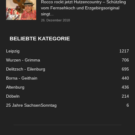
Rocco rockt jetzt Hutzencountry – Schützling
vom Fernsehkoch und Erzgebirgsoriginal
singt...
26. Dezember 2018
BELIEBTE KATEGORIE
Leipzig
1217
Wurzen - Grimma
706
Delitzsch - Eilenburg
695
Borna - Geithain
440
Altenburg
436
Döbeln
214
25 Jahre SachsenSonntag
6