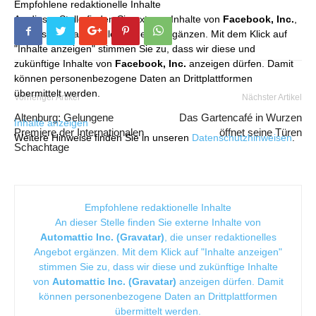
Empfohlene redaktionelle Inhalte
An dieser Stelle finden Sie externe Inhalte von
Facebook, Inc.
,
die unser redaktionelles Angebot ergänzen. Mit dem Klick auf
"Inhalte anzeigen" stimmen Sie zu, dass wir diese und
zukünftige Inhalte von
Facebook, Inc.
anzeigen dürfen. Damit
können personenbezogene Daten an Drittplattformen
übermittelt werden.
Vorheriger Artikel
Nächster Artikel
Altenburg: Gelungene
Das Gartencafé in Wurzen
Inhalte anzeigen
Premiere der Internationalen
öffnet seine Türen
Weitere Hinweise finden Sie in unseren
Datenschutzhinweisen
.
Schachtage
Empfohlene redaktionelle Inhalte
An dieser Stelle finden Sie externe Inhalte von
Automattic Inc. (Gravatar)
, die unser redaktionelles
Angebot ergänzen. Mit dem Klick auf "Inhalte anzeigen"
stimmen Sie zu, dass wir diese und zukünftige Inhalte
von
Automattic Inc. (Gravatar)
anzeigen dürfen. Damit
können personenbezogene Daten an Drittplattformen
übermittelt werden.