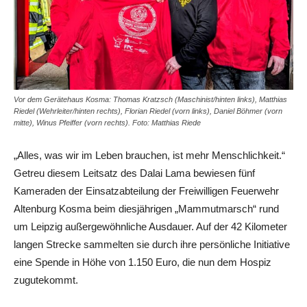
Vor dem Gerätehaus Kosma: Thomas Kratzsch (Maschinist/hinten links), Matthias
Riedel (Wehrleiter/hinten rechts), Florian Riedel (vorn links), Daniel Böhmer (vorn
mitte), Winus Pfeiffer (vorn rechts). Foto: Matthias Riede
„Alles, was wir im Leben brauchen, ist mehr Menschlichkeit.“
Getreu diesem Leitsatz des Dalai Lama bewiesen fünf
Kameraden der Einsatzabteilung der Freiwilligen Feuerwehr
Altenburg Kosma beim diesjährigen „Mammutmarsch“ rund
um Leipzig außergewöhnliche Ausdauer. Auf der 42 Kilometer
langen Strecke sammelten sie durch ihre persönliche Initiative
eine Spende in Höhe von 1.150 Euro, die nun dem Hospiz
zugutekommt.