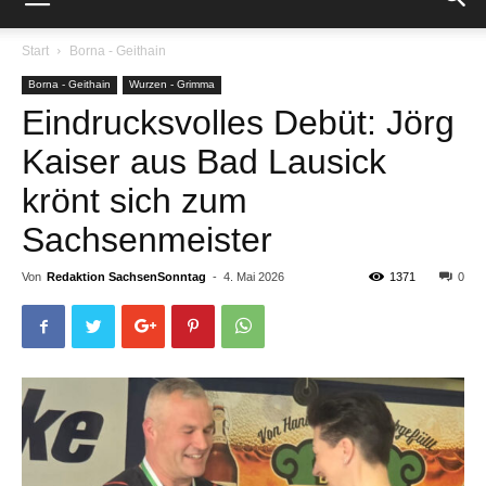
Start
Borna - Geithain
Borna - Geithain
Wurzen - Grimma
Eindrucksvolles Debüt: Jörg
Kaiser aus Bad Lausick
krönt sich zum
Sachsenmeister
Von
Redaktion SachsenSonntag
-
4. Mai 2026
1371
0