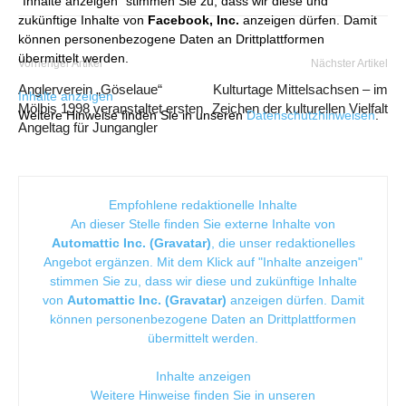
"Inhalte anzeigen" stimmen Sie zu, dass wir diese und
zukünftige Inhalte von
Facebook, Inc.
anzeigen dürfen. Damit
können personenbezogene Daten an Drittplattformen
übermittelt werden.
Vorheriger Artikel
Nächster Artikel
Anglerverein „Göselaue“
Kulturtage Mittelsachsen – im
Inhalte anzeigen
Mölbis 1998 veranstaltet ersten
Zeichen der kulturellen Vielfalt
Weitere Hinweise finden Sie in unseren
Datenschutzhinweisen
.
Angeltag für Jungangler
Empfohlene redaktionelle Inhalte
An dieser Stelle finden Sie externe Inhalte von
Automattic Inc. (Gravatar)
, die unser redaktionelles
Angebot ergänzen. Mit dem Klick auf "Inhalte anzeigen"
stimmen Sie zu, dass wir diese und zukünftige Inhalte
von
Automattic Inc. (Gravatar)
anzeigen dürfen. Damit
können personenbezogene Daten an Drittplattformen
übermittelt werden.
Inhalte anzeigen
Weitere Hinweise finden Sie in unseren