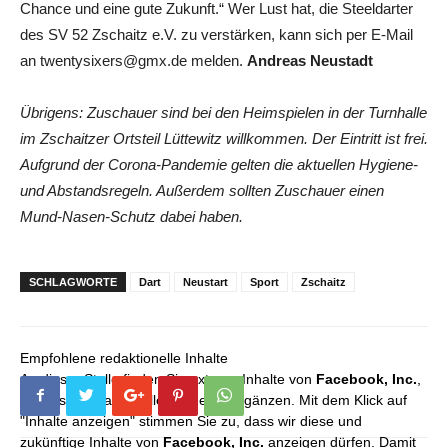
Chance und eine gute Zukunft.“ Wer Lust hat, die Steeldarter
des SV 52 Zschaitz e.V. zu verstärken, kann sich per E-Mail
an twentysixers@gmx.de melden.
Andreas Neustadt
Übrigens: Zuschauer sind bei den Heimspielen in der Turnhalle
im Zschaitzer Ortsteil Lüttewitz willkommen. Der Eintritt ist frei.
Aufgrund der Corona-Pandemie gelten die aktuellen Hygiene-
und Abstandsregeln. Außerdem sollten Zuschauer einen
Mund-Nasen-Schutz dabei haben.
SCHLAGWORTE
Dart
Neustart
Sport
Zschaitz
Empfohlene redaktionelle Inhalte
An dieser Stelle finden Sie externe Inhalte von
Facebook, Inc.
,
die unser redaktionelles Angebot ergänzen. Mit dem Klick auf
"Inhalte anzeigen" stimmen Sie zu, dass wir diese und
zukünftige Inhalte von
Facebook, Inc.
anzeigen dürfen. Damit