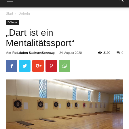
Start
Döbeln
Döbeln
„Dart ist ein
Mentalitätssport“
Von
Redaktion SachsenSonntag
-
24. August 2020
3190
0