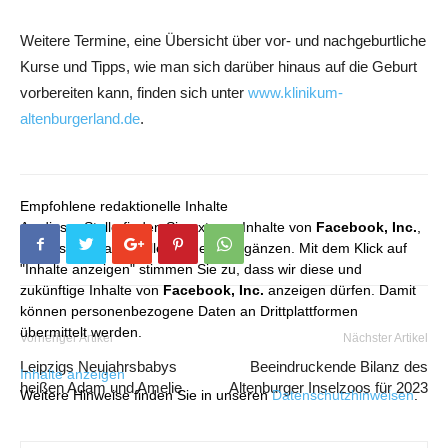
Weitere Termine, eine Übersicht über vor- und nachgeburtliche
Kurse und Tipps, wie man sich darüber hinaus auf die Geburt
vorbereiten kann, finden sich unter
www.klinikum-
altenburgerland.de
.
Empfohlene redaktionelle Inhalte
An dieser Stelle finden Sie externe Inhalte von
Facebook, Inc.
,
die unser redaktionelles Angebot ergänzen. Mit dem Klick auf
"Inhalte anzeigen" stimmen Sie zu, dass wir diese und
zukünftige Inhalte von
Facebook, Inc.
anzeigen dürfen. Damit
können personenbezogene Daten an Drittplattformen
übermittelt werden.
Vorheriger Artikel
Nächster Artikel
Leipzigs Neujahrsbabys
Beeindruckende Bilanz des
Inhalte anzeigen
heißen Adam und Amelie
Altenburger Inselzoos für 2023
Weitere Hinweise finden Sie in unseren
Datenschutzhinweisen
.