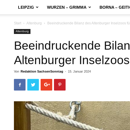
LEIPZIG
WURZEN – GRIMMA
BORNA – GEIT
Start
Altenburg
Beeindruckende Bilanz des Altenburger Inselzoos fü
Altenburg
Beeindruckende Bilan
Altenburger Inselzoos
Von
Redaktion SachsenSonntag
-
15. Januar 2024