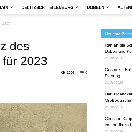
HAIN
DELITZSCH – EILENBURG
DÖBELN
ALTEN
r 2023
Neueste Beitr
z des
Ran an die Sc
Döben und Kö
 für 2023
28. Juli 2026
Gesperrte Brü
1534
0
Planung
28. Juli 2026
Der Jugendka
Großpötzscha
28. Juli 2026
Christian Kau
im Landkreis L
28. Juli 2026