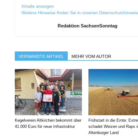
Inhalte anzeigen
Weitere Hinweise finden Sie in unseren
Datenschutzhinwei
Redaktion SachsenSonntag
VERWANDTE ARTIKEL
MEHR VOM AUTOR
Kegelverein Altkirchen bekommt über
Frühstart in die Ernte: Extr
41.000 Euro für neue Infrastruktur
schadet Weizen und Raps 
Altenburger Land