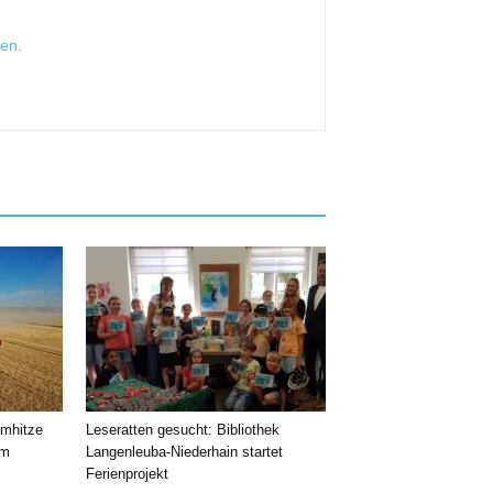
sen
.
emhitze
Leseratten gesucht: Bibliothek
im
Langenleuba-Niederhain startet
Ferienprojekt