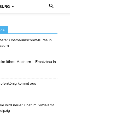
BURG
äge
here: Obstbaumschnitt-Kurse in
ssern
cke lähmt Machern – Ersatzbau in
rpfenkönig kommt aus
u
pke wird neuer Chef im Sozialamt
eipzig