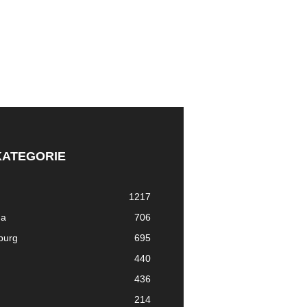
KATEGORIE
1217
ma
706
nburg
695
440
436
214