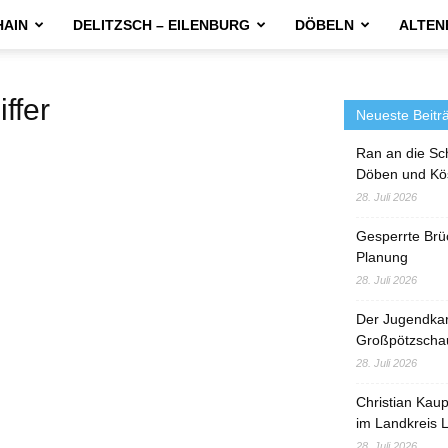
HAIN
DELITZSCH – EILENBURG
DÖBELN
ALTEN
fer
Neueste Beitr
Ran an die Sc
Döben und Kö
28. Juli 2026
Gesperrte Brü
Planung
28. Juli 2026
Der Jugendka
Großpötzscha
28. Juli 2026
Christian Kau
im Landkreis L
28. Juli 2026