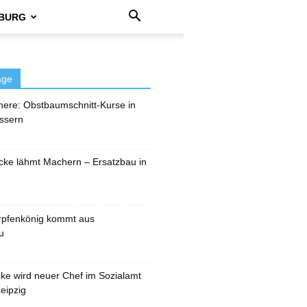
BURG
äge
here: Obstbaumschnitt-Kurse in
ssern
cke lähmt Machern – Ersatzbau in
rpfenkönig kommt aus
u
pke wird neuer Chef im Sozialamt
eipzig