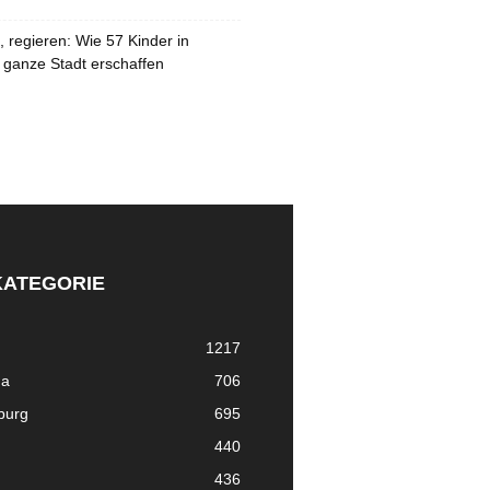
 regieren: Wie 57 Kinder in
 ganze Stadt erschaffen
KATEGORIE
1217
ma
706
nburg
695
440
436