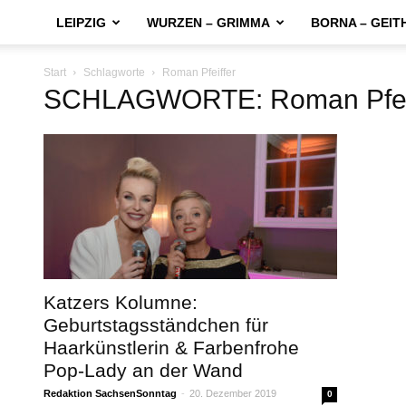
LEIPZIG
WURZEN – GRIMMA
BORNA – GEIT
Start
Schlagworte
Roman Pfeiffer
SCHLAGWORTE: Roman Pfeif
Katzers Kolumne:
Geburtstagsständchen für
Haarkünstlerin & Farbenfrohe
Pop-Lady an der Wand
Redaktion SachsenSonntag
-
20. Dezember 2019
0