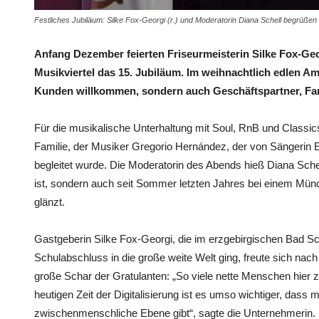
Festliches Jubiläum: Silke Fox-Georgi (r.) und Moderatorin Diana Schell begrüßen
Anfang Dezember feierten Friseurmeisterin Silke Fox-Ge
Musikviertel das 15. Jubiläum. Im weihnachtlich edlen Amb
Kunden willkommen, sondern auch Geschäftspartner, Fa
Für die musikalische Unterhaltung mit Soul, RnB und Classic
Familie, der Musiker Gregorio Hernández, der von Sängerin E
begleitet wurde. Die Moderatorin des Abends hieß Diana Sche
ist, sondern auch seit Sommer letzten Jahres bei einem Mü
glänzt.
Gastgeberin Silke Fox-Georgi, die im erzgebirgischen Bad 
Schulabschluss in die große weite Welt ging, freute sich nac
große Schar der Gratulanten: „So viele nette Menschen hier z
heutigen Zeit der Digitalisierung ist es umso wichtiger, dass 
zwischenmenschliche Ebene gibt“, sagte die Unternehmerin.