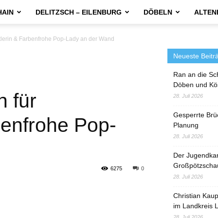
HAIN
DELITZSCH – EILENBURG
DÖBELN
ALTEN
tlerin & Farbenfrohe Pop-Lady an der Wand
Neueste Beitr
Ran an die Sc
Döben und Kö
 für
28. Juli 2026
Gesperrte Brü
benfrohe Pop-
Planung
28. Juli 2026
Der Jugendka
Großpötzscha
6275
0
28. Juli 2026
Christian Kau
im Landkreis L
28. Juli 2026