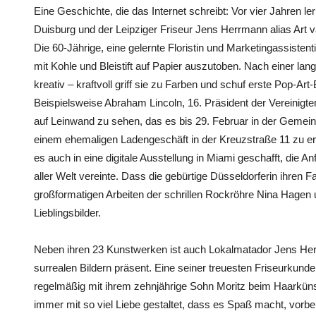
Eine Geschichte, die das Internet schreibt: Vor vier Jahren 
Duisburg und der Leipziger Friseur Jens Herrmann alias Art
Die 60-Jährige, eine gelernte Floristin und Marketingassisten
mit Kohle und Bleistift auf Papier auszutoben. Nach einer la
kreativ – kraftvoll griff sie zu Farben und schuf erste Pop-Art-
Beispielsweise Abraham Lincoln, 16. Präsident der Vereinigten
auf Leinwand zu sehen, das es bis 29. Februar in der Gemein
einem ehemaligen Ladengeschäft in der Kreuzstraße 11 zu er
es auch in eine digitale Ausstellung in Miami geschafft, die
aller Welt vereinte. Dass die gebürtige Düsseldorferin ihren Fa
großformatigen Arbeiten der schrillen Rockröhre Nina Hagen u
Lieblingsbilder.
Neben ihren 23 Kunstwerken ist auch Lokalmatador Jens He
surrealen Bildern präsent. Eine seiner treuesten Friseurkun
regelmäßig mit ihrem zehnjährige Sohn Moritz beim Haarkünst
immer mit so viel Liebe gestaltet, dass es Spaß macht, vor