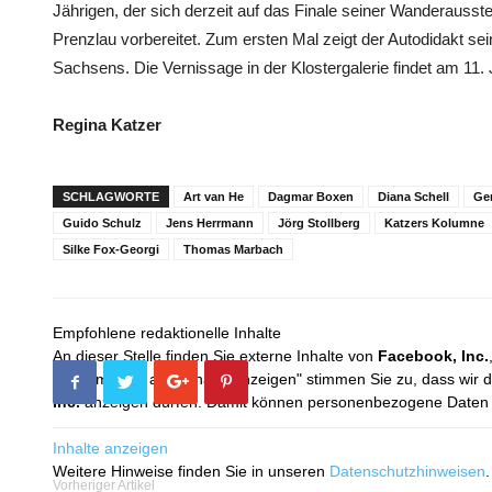
Jährigen, der sich derzeit auf das Finale seiner Wanderausste
Prenzlau vorbereitet. Zum ersten Mal zeigt der Autodidakt se
Sachsens. Die Vernissage in der Klostergalerie findet am 11. J
Regina Katzer
SCHLAGWORTE
Art van He
Dagmar Boxen
Diana Schell
Ger
Guido Schulz
Jens Herrmann
Jörg Stollberg
Katzers Kolumne
Silke Fox-Georgi
Thomas Marbach
Empfohlene redaktionelle Inhalte
An dieser Stelle finden Sie externe Inhalte von
Facebook, Inc.
Mit dem Klick auf "Inhalte anzeigen" stimmen Sie zu, dass wir 
Inc.
anzeigen dürfen. Damit können personenbezogene Daten an
Inhalte anzeigen
Weitere Hinweise finden Sie in unseren
Datenschutzhinweisen
.
Vorheriger Artikel