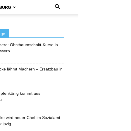
BURG
äge
here: Obstbaumschnitt-Kurse in
ssern
cke lähmt Machern – Ersatzbau in
rpfenkönig kommt aus
u
pke wird neuer Chef im Sozialamt
eipzig