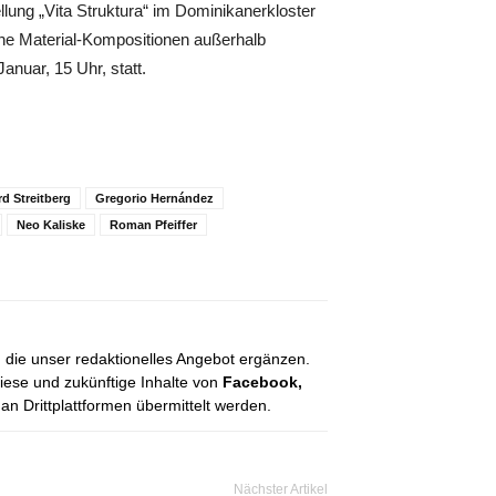
llung „Vita Struktura“ im Dominikanerkloster
ine Material-Kompositionen außerhalb
anuar, 15 Uhr, statt.
d Streitberg
Gregorio Hernández
Neo Kaliske
Roman Pfeiffer
, die unser redaktionelles Angebot ergänzen.
diese und zukünftige Inhalte von
Facebook,
 Drittplattformen übermittelt werden.
Nächster Artikel