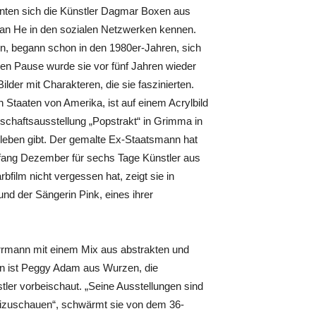
lernten sich die Künstler Dagmar Boxen aus
 van He in den sozialen Netzwerken kennen.
tin, begann schon in den 1980er-Jahren, sich
ngen Pause wurde sie vor fünf Jahren wieder
Bilder mit Charakteren, die sie faszinierten.
 Staaten von Amerika, ist auf einem Acrylbild
schaftsausstellung „Popstrakt“ in Grimma in
leben gibt. Der gemalte Ex-Staatsmann hat
 Anfang Dezember für sechs Tage Künstler aus
rbfilm nicht vergessen hat, zeigt sie in
nd der Sängerin Pink, eines ihrer
rrmann mit einem Mix aus abstrakten und
den ist Peggy Adam aus Wurzen, die
ler vorbeischaut. „Seine Ausstellungen sind
beizuschauen“, schwärmt sie von dem 36-