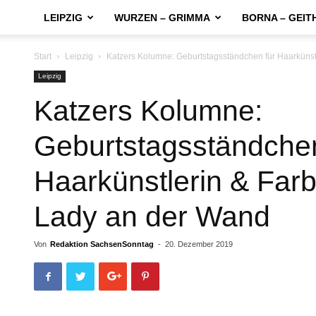
LEIPZIG
WURZEN – GRIMMA
BORNA – GEIT
Start
Leipzig
Katzers Kolumne: Geburtstagsständchen für Haarküns
Leipzig
Katzers Kolumne:
Geburtstagsständchen
Haarkünstlerin & Far
Lady an der Wand
Von
Redaktion SachsenSonntag
-
20. Dezember 2019