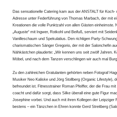
Das sensationelle Catering kam aus der ANSTALT für Koch- un
Adresse unter Federführung von Thomas Marbach, der mit e
Kreationen die volle Punktzahl von allen Gästen einheimste. 
„Auguste“ mit Ingwer, Rotkohl und Beifuß, serviert mit Seide
Vanilleschaum und Spekulatius. Den richtigen Party-Schwu
charismatischen Sänger Gregorio, der mit der Salonchefin au
Nähkästchen plauderte: „Wir kennen uns seit zwölf Jahren.
Möbel, und nach dem Tanzen verschlingen wir auch mal Burg
Zu den zahlreichen Gratulanten gehörten neben Fotograf Hag
Musiker Neo Kaliske und Jörg Stollberg (Organic Lifestyle), de
befreundet ist. Fitnesstrainer Roman Pfeiffer, der die Frau m
coacht und dafür sorgt, dass Silke überall eine gute Figur ma
Josephine vorbei. Und auch mit ihren Kollegen der Leipziger F
bestens – ein Tänzchen in Ehren konnte Gerd Streitberg (Sa