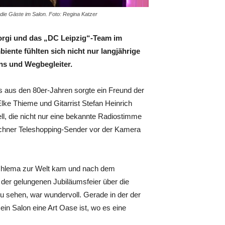
 die Gäste im Salon. Foto: Regina Katzer
orgi und das „DC Leipzig“-Team im
iente fühlten sich nicht nur langjährige
ns und Wegbegleiter.
s aus den 80er-Jahren sorgte ein Freund der
lke Thieme und Gitarrist Stefan Heinrich
ll, die nicht nur eine bekannte Radiostimme
nchner Teleshopping-Sender vor der Kamera
Schlema zur Welt kam und nach dem
h der gelungenen Jubiläumsfeier über die
u sehen, war wundervoll. Gerade in der der
mein Salon eine Art Oase ist, wo es eine