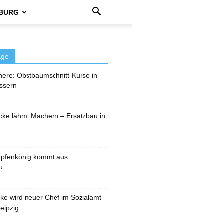
BURG
äge
here: Obstbaumschnitt-Kurse in
ssern
cke lähmt Machern – Ersatzbau in
rpfenkönig kommt aus
u
pke wird neuer Chef im Sozialamt
eipzig