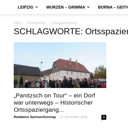
LEIPZIG
WURZEN – GRIMMA
BORNA – GEIT
Start
Schlagworte
Ortsspaziergang
SCHLAGWORTE: Ortsspazie
„Panitzsch on Tour“ – ein Dorf
war unterwegs – Historischer
Ortsspaziergang...
Redaktion SachsenSonntag
-
21. November 2018
0