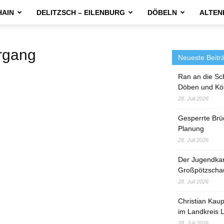
HAIN
DELITZSCH – EILENBURG
DÖBELN
ALTEN
rgang
Neueste Beitr
Ran an die Sc
Döben und Kö
28. Juli 2026
Gesperrte Brü
Planung
28. Juli 2026
Der Jugendka
Großpötzscha
28. Juli 2026
Christian Kau
im Landkreis L
28. Juli 2026