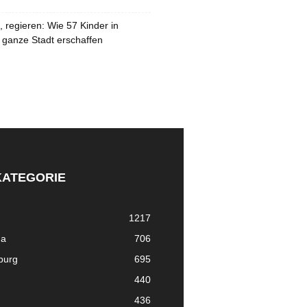
 regieren: Wie 57 Kinder in
 ganze Stadt erschaffen
KATEGORIE
1217
ma
706
nburg
695
440
436