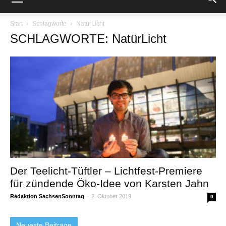
Start
Schlagworte
NatürLicht
SCHLAGWORTE: NatürLicht
Der Teelicht-Tüftler – Lichtfest-Premiere
für zündende Öko-Idee von Karsten Jahn
Redaktion SachsenSonntag
-
2. Oktober 2019
0
Neueste Beiträge