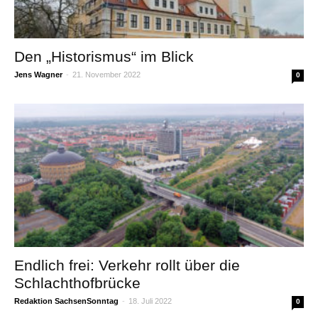
Den „Historismus“ im Blick
Jens Wagner
-
21. November 2022
0
Endlich frei: Verkehr rollt über die
Schlachthofbrücke
Redaktion SachsenSonntag
-
18. Juli 2022
0