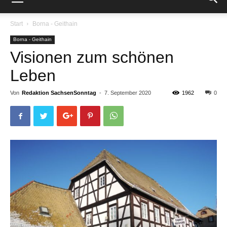
Start
Borna - Geithain
Borna - Geithain
Visionen zum schönen
Leben
Von
Redaktion SachsenSonntag
-
7. September 2020
1962
0