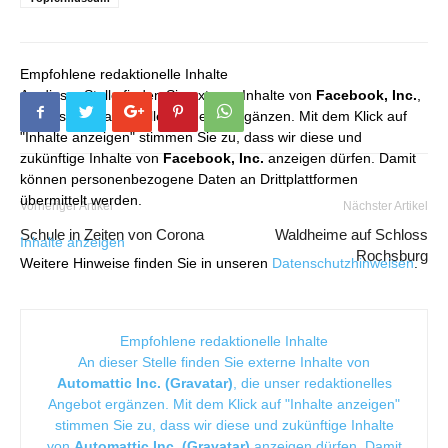
Empfohlene redaktionelle Inhalte
An dieser Stelle finden Sie externe Inhalte von
Facebook, Inc.
,
die unser redaktionelles Angebot ergänzen. Mit dem Klick auf
"Inhalte anzeigen" stimmen Sie zu, dass wir diese und
zukünftige Inhalte von
Facebook, Inc.
anzeigen dürfen. Damit
können personenbezogene Daten an Drittplattformen
übermittelt werden.
Vorheriger Artikel
Nächster Artikel
Schule in Zeiten von Corona
Waldheime auf Schloss
Inhalte anzeigen
Rochsburg
Weitere Hinweise finden Sie in unseren
Datenschutzhinweisen
.
Empfohlene redaktionelle Inhalte
An dieser Stelle finden Sie externe Inhalte von
Automattic Inc. (Gravatar)
, die unser redaktionelles
Angebot ergänzen. Mit dem Klick auf "Inhalte anzeigen"
stimmen Sie zu, dass wir diese und zukünftige Inhalte
von
Automattic Inc. (Gravatar)
anzeigen dürfen. Damit