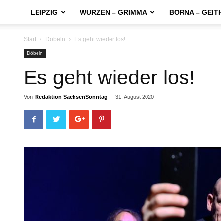
LEIPZIG
WURZEN – GRIMMA
BORNA – GEIT
Start
Döbeln
Es geht wieder los!
Döbeln
Es geht wieder los!
Von
Redaktion SachsenSonntag
-
31. August 2020