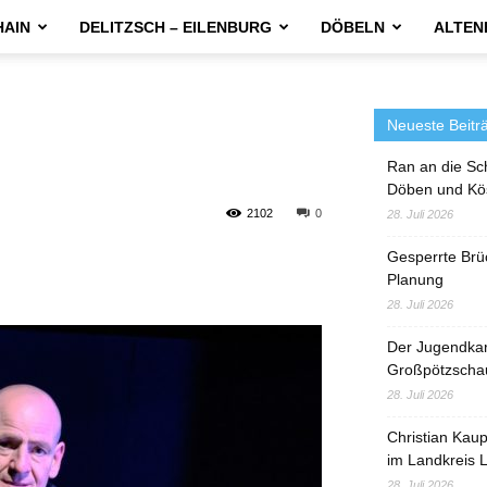
HAIN
DELITZSCH – EILENBURG
DÖBELN
ALTEN
Neueste Beitr
Ran an die Sc
Döben und Kö
2102
0
28. Juli 2026
Gesperrte Brü
Planung
28. Juli 2026
Der Jugendka
Großpötzscha
28. Juli 2026
Christian Kau
im Landkreis L
28. Juli 2026