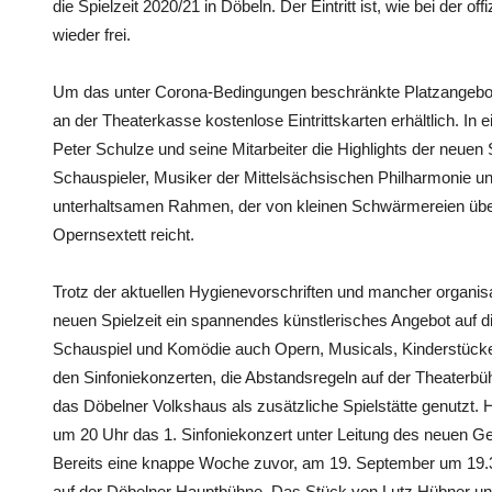
die Spielzeit 2020/21 in Döbeln. Der Eintritt ist, wie bei der of
wieder frei.
Um das unter Corona-Bedingungen beschränkte Platzangebot 
an der Theaterkasse kostenlose Eintrittskarten erhältlich. In 
Peter Schulze und seine Mitarbeiter die Highlights der neuen
Schauspieler, Musiker der Mittelsächsischen Philharmonie u
unterhaltsamen Rahmen, der von kleinen Schwärmereien übe
Opernsextett reicht.
Trotz der aktuellen Hygienevorschriften und mancher organis
neuen Spielzeit ein spannendes künstlerisches Angebot auf 
Schauspiel und Komödie auch Opern, Musicals, Kinderstücke
den Sinfoniekonzerten, die Abstandsregeln auf der Theaterbü
das Döbelner Volkshaus als zusätzliche Spielstätte genutzt
um 20 Uhr das 1. Sinfoniekonzert unter Leitung des neuen Ge
Bereits eine knappe Woche zuvor, am 19. September um 19.30 
auf der Döbelner Hauptbühne. Das Stück von Lutz Hübner un