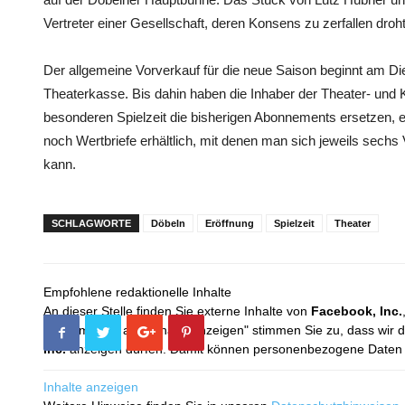
Vertreter einer Gesellschaft, deren Konsens zu zerfallen droh
Der allgemeine Vorverkauf für die neue Saison beginnt am Di
Theaterkasse. Bis dahin haben die Inhaber der Theater- und K
besonderen Spielzeit die bisherigen Abonnements ersetzen, ei
noch Wertbriefe erhältlich, mit denen man sich jeweils sech
kann.
SCHLAGWORTE
Döbeln
Eröffnung
Spielzeit
Theater
Empfohlene redaktionelle Inhalte
An dieser Stelle finden Sie externe Inhalte von
Facebook, Inc.
Mit dem Klick auf "Inhalte anzeigen" stimmen Sie zu, dass wir 
Inc.
anzeigen dürfen. Damit können personenbezogene Daten an
Inhalte anzeigen