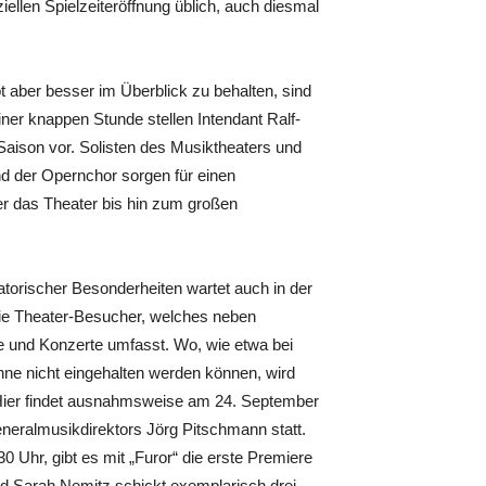
fiziellen Spielzeiteröffnung üblich, auch diesmal
aber besser im Überblick zu behalten, sind
einer knappen Stunde stellen Intendant Ralf-
 Saison vor. Solisten des Musiktheaters und
nd der Opernchor sorgen für einen
r das Theater bis hin zum großen
atorischer Besonderheiten wartet auch in der
die Theater-Besucher, welches neben
 und Konzerte umfasst. Wo, wie etwa bei
hne nicht eingehalten werden können, wird
. Hier findet ausnahmsweise am 24. September
neralmusikdirektors Jörg Pitschmann statt.
Uhr, gibt es mit „Furor“ die erste Premiere
d Sarah Nemitz schickt exemplarisch drei