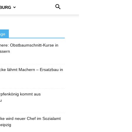
BURG
äge
here: Obstbaumschnitt-Kurse in
ssern
cke lähmt Machern – Ersatzbau in
rpfenkönig kommt aus
u
pke wird neuer Chef im Sozialamt
eipzig