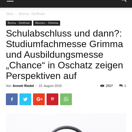
Start
Borna - Geithain
Borna - Geithain
Wurzen - Grimma
Schulabschluss und dann?:
Studiumfachmesse Grimma
und Ausbildungsmesse
„Chance“ in Oschatz zeigen
Perspektiven auf
Von
Annett Riedel
-
15. August 2018
2507
0