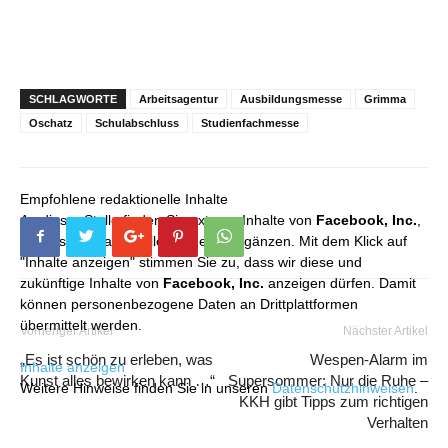
SCHLAGWORTE
Arbeitsagentur
Ausbildungsmesse
Grimma
Oschatz
Schulabschluss
Studienfachmesse
Empfohlene redaktionelle Inhalte
An dieser Stelle finden Sie externe Inhalte von
Facebook, Inc.
,
die unser redaktionelles Angebot ergänzen. Mit dem Klick auf
"Inhalte anzeigen" stimmen Sie zu, dass wir diese und
zukünftige Inhalte von
Facebook, Inc.
anzeigen dürfen. Damit
können personenbezogene Daten an Drittplattformen
übermittelt werden.
Vorheriger Artikel
Nächster Artikel
„Es ist schön zu erleben, was
Wespen-Alarm im
Inhalte anzeigen
Kunst alles bewirken kann …“
Supersommer: Nur die Ruhe –
Weitere Hinweise finden Sie in unseren
Datenschutzhinweisen
.
KKH gibt Tipps zum richtigen
Verhalten