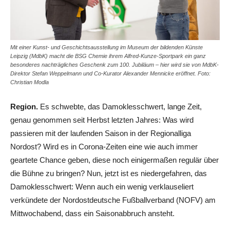
Mit einer Kunst- und Geschichtsausstellung im Museum der bildenden Künste
Leipzig (MdbK) macht die BSG Chemie ihrem Alfred-Kunze-Sportpark ein ganz
besonderes nachträgliches Geschenk zum 100. Jubiläum – hier wird sie von MdbK-
Direktor Stefan Weppelmann und Co-Kurator Alexander Mennicke eröffnet. Foto:
Christian Modla
Region.
Es schwebte, das Damoklesschwert, lange Zeit,
genau genommen seit Herbst letzten Jahres: Was wird
passieren mit der laufenden Saison in der Regionalliga
Nordost? Wird es in Corona-Zeiten eine wie auch immer
geartete Chance geben, diese noch einigermaßen regulär über
die Bühne zu bringen? Nun, jetzt ist es niedergefahren, das
Damoklesschwert: Wenn auch ein wenig verklauseliert
verkündete der Nordostdeutsche Fußballverband (NOFV) am
Mittwochabend, dass ein Saisonabbruch ansteht.