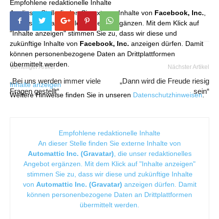
Empfohlene redaktionelle Inhalte
An dieser Stelle finden Sie externe Inhalte von
Facebook, Inc.
,
die unser redaktionelles Angebot ergänzen. Mit dem Klick auf
"Inhalte anzeigen" stimmen Sie zu, dass wir diese und
zukünftige Inhalte von
Facebook, Inc.
anzeigen dürfen. Damit
können personenbezogene Daten an Drittplattformen
übermittelt werden.
Vorheriger Artikel
Nächster Artikel
„Bei uns werden immer viele
„Dann wird die Freude riesig
Inhalte anzeigen
Fragen gestellt“
sein“
Weitere Hinweise finden Sie in unseren
Datenschutzhinweisen
.
Empfohlene redaktionelle Inhalte
An dieser Stelle finden Sie externe Inhalte von
Automattic Inc. (Gravatar)
, die unser redaktionelles
Angebot ergänzen. Mit dem Klick auf "Inhalte anzeigen"
stimmen Sie zu, dass wir diese und zukünftige Inhalte
von
Automattic Inc. (Gravatar)
anzeigen dürfen. Damit
können personenbezogene Daten an Drittplattformen
übermittelt werden.