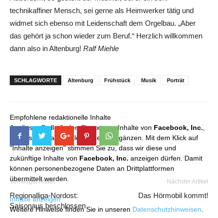
technikaffiner Mensch, sei gerne als Heimwerker tätig und
widmet sich ebenso mit Leidenschaft dem Orgelbau. „Aber
das gehört ja schon wieder zum Beruf.“ Herzlich willkommen
dann also in Altenburg!
Ralf Miehle
SCHLAGWORTE
Altenburg
Frühstück
Musik
Porträt
Empfohlene redaktionelle Inhalte
An dieser Stelle finden Sie externe Inhalte von
Facebook, Inc.
,
die unser redaktionelles Angebot ergänzen. Mit dem Klick auf
"Inhalte anzeigen" stimmen Sie zu, dass wir diese und
zukünftige Inhalte von
Facebook, Inc.
anzeigen dürfen. Damit
können personenbezogene Daten an Drittplattformen
übermittelt werden.
Vorheriger Artikel
Nächster Artikel
Regionalliga-Nordost:
Das Hörmobil kommt!
Inhalte anzeigen
Saisonaus beschlossen
Weitere Hinweise finden Sie in unseren
Datenschutzhinweisen
.