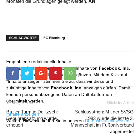
Monaten die Grundlagen gelegt werden.
AN
SCHLAGWORTE
FC Eilenburg
Empfohlene redaktionelle Inhalte
An dieser Stelle finden Sie externe Inhalte von
Facebook, Inc.
,
die unser redaktionelles Angebot ergänzen. Mit dem Klick auf
"Inhalte anzeigen" stimmen Sie zu, dass wir diese und
zukünftige Inhalte von
Facebook, Inc.
anzeigen dürfen. Damit
können personenbezogene Daten an Drittplattformen
übermittelt werden.
Vorheriger Artikel
Nächster Artikel
Breiter Turm in Delitzsch:
Schlussstrich: Mit der SVSG
Inhalte anzeigen
Gebührensatzung wurde
1983 wurde die letzte 3.
Weitere Hinweise finden Sie in unseren
Datenschutzhinweisen
.
erneuert
Mannschaft im Fußballverband
abgemeldet