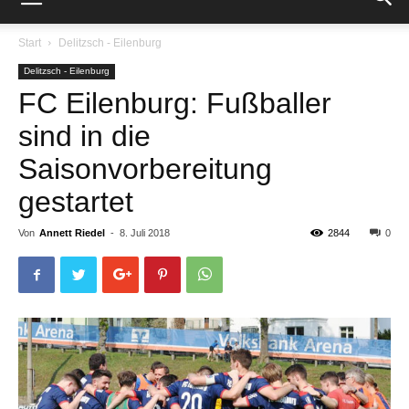
Start
Delitzsch - Eilenburg
Delitzsch - Eilenburg
FC Eilenburg: Fußballer
sind in die
Saisonvorbereitung
gestartet
Von
Annett Riedel
-
8. Juli 2018
2844
0