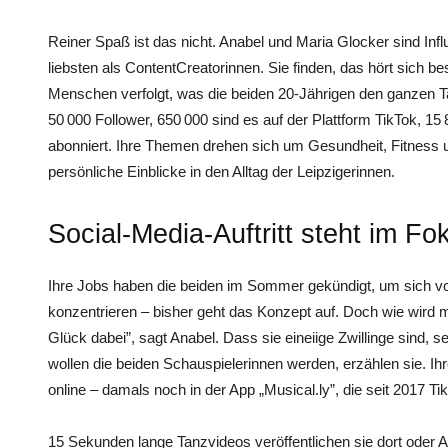
Reiner Spaß ist das nicht. Anabel und Maria ­Glocker sind In
liebsten als Content­Creatorinnen. Sie finden, das hört sich be
Menschen verfolgt, was die beiden 20-Jährigen den ganzen Ta
50 000 Follower, 650 000 sind es auf der Plattform TikTok, 15
abonniert. Ihre Themen drehen sich um Gesundheit, Fitness 
persön­liche Einblicke in den Alltag der Leipzigerinnen.
Social-Media-Auftritt steht im Fo
Ihre Jobs haben die beiden im Sommer gekündigt, um sich voll
konzentrieren – bisher geht das Konzept auf. Doch wie wird ma
Glück dabei”, sagt Anabel. Dass sie eineiige Zwillinge sind, sei
wollen die beiden Schauspielerinnen werden, erzählen sie. Ihr
online – damals noch in der App „Musical.ly”, die seit 2017 Tik
15 Sekunden lange Tanzvideos veröffent­lichen sie dort ode