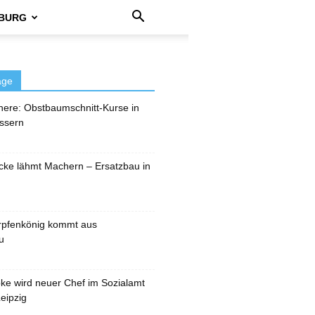
BURG
äge
here: Obstbaumschnitt-Kurse in
ssern
cke lähmt Machern – Ersatzbau in
rpfenkönig kommt aus
u
pke wird neuer Chef im Sozialamt
eipzig