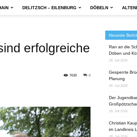
HAIN
DELITZSCH – EILENBURG
DÖBELN
ALTEN
Neueste Beitr
sind erfolgreiche
Ran an die Sc
Döben und Kö
28. Juli 2026
Gesperrte Brü
7630
0
Planung
28. Juli 2026
Der Jugendka
Großpötzscha
28. Juli 2026
Christian Kau
im Landkreis L
28. Juli 2026