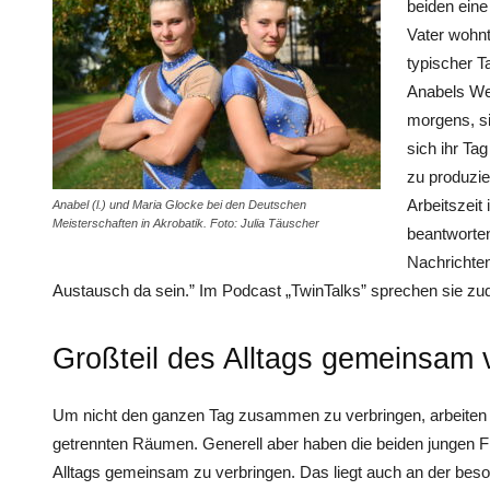
beiden eine
Vater wohnt
typischer T
Anabels We
morgens, si
sich ihr Ta
zu produzi
Arbeitszeit
Anabel (l.) und Maria Glocke bei den Deutschen
Meisterschaften in Akrobatik. Foto: Julia Täuscher
beantworten
Nachrichten
Austausch da sein.” Im Podcast „TwinTalks” sprechen sie zude
Großteil des Alltags gemeinsam 
Um nicht den ganzen Tag zusammen zu verbringen, arbeiten 
getrennten Räumen. Generell aber haben die beiden jungen F
Alltags gemeinsam zu verbringen. Das liegt auch an der beso