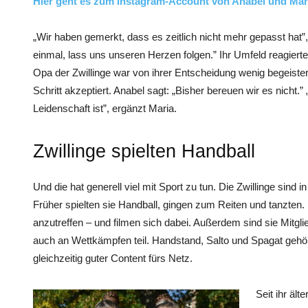
Hier geht es zum Instagram-Account von Anabel und Mar
„Wir haben gemerkt, dass es zeitlich nicht mehr gepasst hat”, 
einmal, lass uns unseren Herzen folgen.” Ihr Umfeld reagierte
Opa der Zwillinge war von ihrer Entscheidung wenig begeiste
Schritt ­akzeptiert. Anabel sagt: „Bisher bereuen wir es nicht
Leidenschaft ist”, ergänzt Maria.
Zwillinge spielten Handball
Und die hat generell viel mit Sport zu tun. Die Zwillinge sind 
Früher spielten sie Handball, gingen zum Reiten und tanzten.
anzutreffen – und filmen sich dabei. Außerdem sind sie Mitgl
auch an Wettkämpfen teil. Handstand, Salto und Spagat gehö
gleichzeitig guter Content fürs Netz.
Seit ihr äl