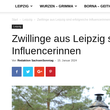
LEIPZIG
WURZEN – GRIMMA
BORNA – GEIT
Start
Leipzig
Zwillinge aus Leipzig sind erfolgreiche Influencerinnen
Leipzig
Zwillinge aus Leipzig 
Influencerinnen
Von
Redaktion SachsenSonntag
-
15. Januar 2024