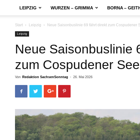
LEIPZIG
WURZEN – GRIMMA
BORNA – GEIT
Start
Leipzig
Neue Saisonbuslinie 69 fährt direkt zum Cospudener 
Leipzig
Neue Saisonbuslinie 6
zum Cospudener See
Von
Redaktion SachsenSonntag
-
26. Mai 2026