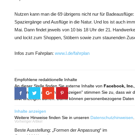
Nutzen kann man die 69 übrigens nicht nur für Badeausflüge: D
Spaziergänge und Ausflüge in die Natur. Und los ist auch im
Mai. Dann findet jeweils von 10 bis 18 Uhr der 21. Handwer
und lockt zum Shoppen, Stöbern sowie zum staunenden Zuse
Infos zum Fahrplan:
www.l.de/fahrplan
Empfohlene redaktionelle Inhalte
An dieser Stelle finden Sie externe Inhalte von
Facebook, Inc.
Mit dem Klick auf "Inhalte anzeigen" stimmen Sie zu, dass wir 
Inc.
anzeigen dürfen. Damit können personenbezogene Daten an
Inhalte anzeigen
Weitere Hinweise finden Sie in unseren
Datenschutzhinweisen
.
Vorheriger Artikel
Beste Ausstellung: „Formen der Anpassung“ im