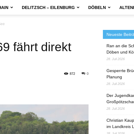
HAIN
DELITZSCH – EILENBURG
DÖBELN
ALTEN
See
Neueste Beitr
9 fährt direkt
Ran an die Sc
Döben und Kö
28. Juli 2026
Gesperrte Brü
872
0
Planung
28. Juli 2026
Der Jugendka
Großpötzscha
28. Juli 2026
Christian Kau
im Landkreis L
28. Juli 2026