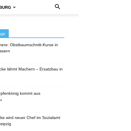
BURG
äge
here: Obstbaumschnitt-Kurse in
ssern
cke lähmt Machern – Ersatzbau in
rpfenkönig kommt aus
u
pke wird neuer Chef im Sozialamt
eipzig