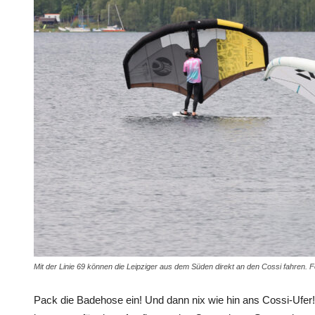
Mit der Linie 69 können die Leipziger aus dem Süden direkt an den Cossi fahren.
Pack die Badehose ein! Und dann nix wie hin ans Cossi-Ufe