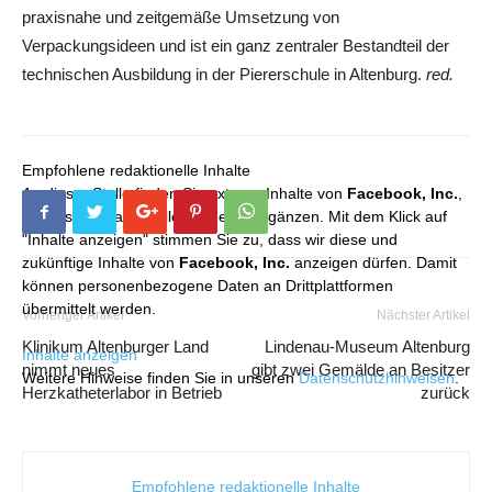
praxisnahe und zeitgemäße Umsetzung von
Verpackungsideen und ist ein ganz zentraler Bestandteil der
technischen Ausbildung in der Piererschule in Altenburg.
red.
Empfohlene redaktionelle Inhalte
An dieser Stelle finden Sie externe Inhalte von
Facebook, Inc.
,
die unser redaktionelles Angebot ergänzen. Mit dem Klick auf
"Inhalte anzeigen" stimmen Sie zu, dass wir diese und
zukünftige Inhalte von
Facebook, Inc.
anzeigen dürfen. Damit
können personenbezogene Daten an Drittplattformen
übermittelt werden.
Vorheriger Artikel
Nächster Artikel
Klinikum Altenburger Land
Lindenau-Museum Altenburg
Inhalte anzeigen
nimmt neues
gibt zwei Gemälde an Besitzer
Weitere Hinweise finden Sie in unseren
Datenschutzhinweisen
.
Herzkatheterlabor in Betrieb
zurück
Empfohlene redaktionelle Inhalte