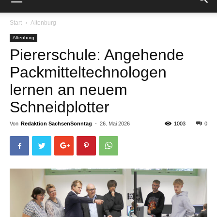
Start
Altenburg
Altenburg
Piererschule: Angehende
Packmitteltechnologen
lernen an neuem
Schneidplotter
Von
Redaktion SachsenSonntag
-
26. Mai 2026
1003
0