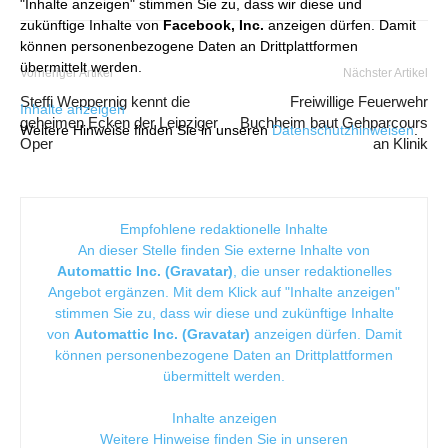
"Inhalte anzeigen" stimmen Sie zu, dass wir diese und
zukünftige Inhalte von
Facebook, Inc.
anzeigen dürfen. Damit
können personenbezogene Daten an Drittplattformen
übermittelt werden.
Vorheriger Artikel
Nächster Artikel
Steffi Weppernig kennt die
Freiwillige Feuerwehr
Inhalte anzeigen
geheimen Ecken der Leipziger
Buchheim baut Gehparcours
Weitere Hinweise finden Sie in unseren
Datenschutzhinweisen
.
Oper
an Klinik
Empfohlene redaktionelle Inhalte
An dieser Stelle finden Sie externe Inhalte von
Automattic Inc. (Gravatar)
, die unser redaktionelles
Angebot ergänzen. Mit dem Klick auf "Inhalte anzeigen"
stimmen Sie zu, dass wir diese und zukünftige Inhalte
von
Automattic Inc. (Gravatar)
anzeigen dürfen. Damit
können personenbezogene Daten an Drittplattformen
übermittelt werden.
Inhalte anzeigen
Weitere Hinweise finden Sie in unseren