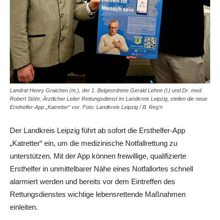
Landrat Henry Graichen (m.), der 1. Beigeordnete Gerald Lehne (l.) und Dr. med.
Robert Stöhr, Ärztlicher Leiter Rettungsdienst im Landkreis Leipzig, stellen die neue
Ersthelfer-App „Katretter“ vor. Foto: Landkreis Leipzig / B. Reg'n
Der Landkreis Leipzig führt ab sofort die Ersthelfer-App
„Katretter“ ein, um die medizinische Notfallrettung zu
unterstützen. Mit der App können freiwillige, qualifizierte
Ersthelfer in unmittelbarer Nähe eines Notfallortes schnell
alarmiert werden und bereits vor dem Eintreffen des
Rettungsdienstes wichtige lebensrettende Maßnahmen
einleiten.