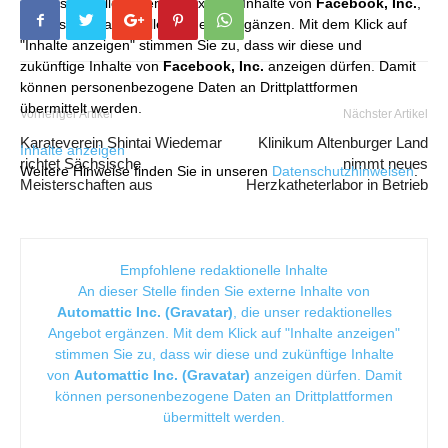
An dieser Stelle finden Sie externe Inhalte von
Facebook, Inc.
,
die unser redaktionelles Angebot ergänzen. Mit dem Klick auf
"Inhalte anzeigen" stimmen Sie zu, dass wir diese und
zukünftige Inhalte von
Facebook, Inc.
anzeigen dürfen. Damit
können personenbezogene Daten an Drittplattformen
übermittelt werden.
Vorheriger Artikel
Nächster Artikel
Karateverein Shintai Wiedemar
Klinikum Altenburger Land
Inhalte anzeigen
richtet Sächsische
nimmt neues
Weitere Hinweise finden Sie in unseren
Datenschutzhinweisen
.
Meisterschaften aus
Herzkatheterlabor in Betrieb
Empfohlene redaktionelle Inhalte
An dieser Stelle finden Sie externe Inhalte von
Automattic Inc. (Gravatar)
, die unser redaktionelles
Angebot ergänzen. Mit dem Klick auf "Inhalte anzeigen"
stimmen Sie zu, dass wir diese und zukünftige Inhalte
von
Automattic Inc. (Gravatar)
anzeigen dürfen. Damit
können personenbezogene Daten an Drittplattformen
übermittelt werden.