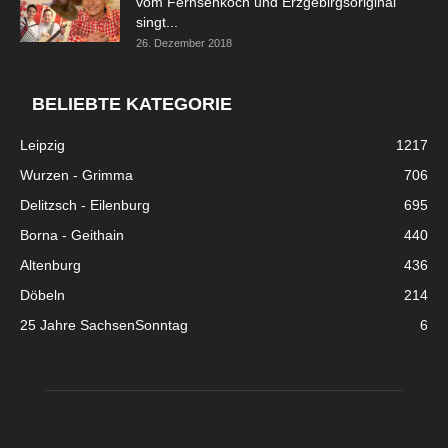
vom Fernsehkoch und Erzgebirgsoriginal
singt...
26. Dezember 2018
BELIEBTE KATEGORIE
Leipzig
1217
Wurzen - Grimma
706
Delitzsch - Eilenburg
695
Borna - Geithain
440
Altenburg
436
Döbeln
214
25 Jahre SachsenSonntag
6