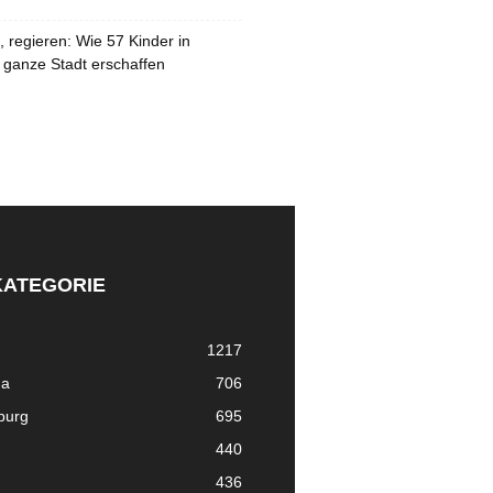
 regieren: Wie 57 Kinder in
 ganze Stadt erschaffen
KATEGORIE
1217
ma
706
nburg
695
440
436