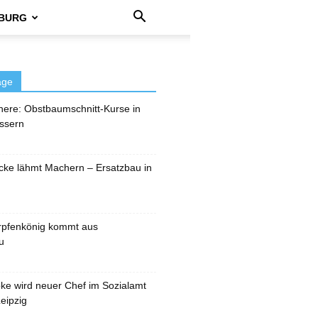
BURG
äge
here: Obstbaumschnitt-Kurse in
ssern
cke lähmt Machern – Ersatzbau in
rpfenkönig kommt aus
u
pke wird neuer Chef im Sozialamt
eipzig