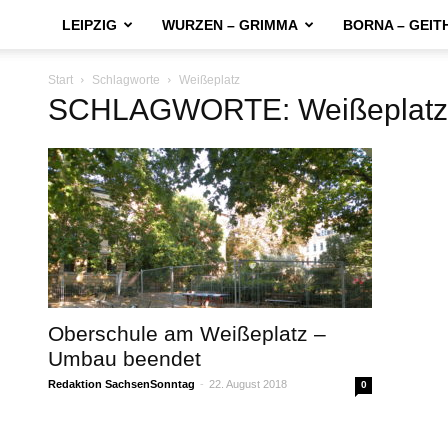
LEIPZIG
WURZEN – GRIMMA
BORNA – GEIT
Start
Schlagworte
Weißeplatz
SCHLAGWORTE: Weißeplatz
Oberschule am Weißeplatz –
Umbau beendet
Redaktion SachsenSonntag
-
22. August 2018
0