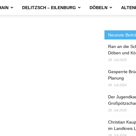
HAIN
DELITZSCH – EILENBURG
DÖBELN
ALTEN
Neueste Beitr
Ran an die Sc
Döben und Kö
28. Juli 2026
Gesperrte Brü
Planung
28. Juli 2026
Der Jugendka
Großpötzscha
28. Juli 2026
Christian Kau
im Landkreis L
28. Juli 2026