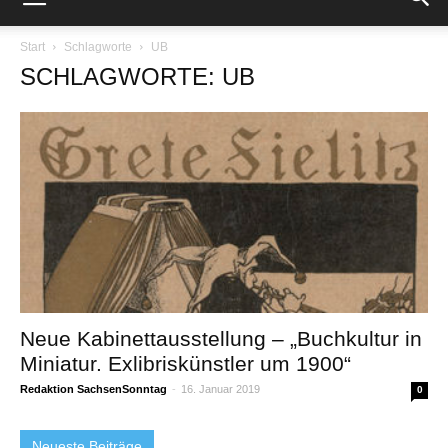
Start
Schlagworte
UB
SCHLAGWORTE: UB
Neue Kabinettausstellung – „Buchkultur in
Miniatur. Exlibriskünstler um 1900“
Redaktion SachsenSonntag
-
16. Januar 2019
0
Neueste Beiträge