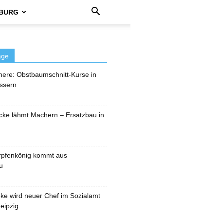
BURG
äge
here: Obstbaumschnitt-Kurse in
ssern
cke lähmt Machern – Ersatzbau in
rpfenkönig kommt aus
u
pke wird neuer Chef im Sozialamt
eipzig