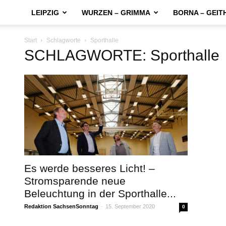
LEIPZIG
WURZEN – GRIMMA
BORNA – GEIT
Start
Schlagworte
Sporthalle
SCHLAGWORTE: Sporthalle
Es werde besseres Licht! –
Stromsparende neue
Beleuchtung in der Sporthalle...
Redaktion SachsenSonntag
-
15. September 2020
0