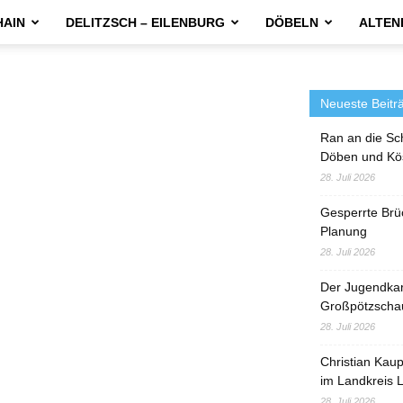
HAIN
DELITZSCH – EILENBURG
DÖBELN
ALTEN
Neueste Beitr
Ran an die Sc
Döben und Kö
28. Juli 2026
Gesperrte Brü
Planung
28. Juli 2026
Der Jugendka
Großpötzscha
28. Juli 2026
Christian Kau
im Landkreis L
28. Juli 2026