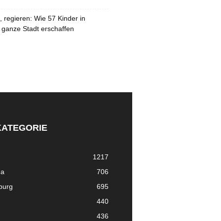
 regieren: Wie 57 Kinder in
 ganze Stadt erschaffen
KATEGORIE
1217
ma
706
nburg
695
440
436