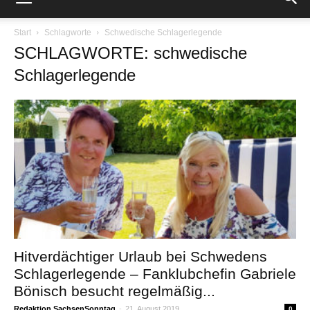
Start
Schlagworte
Schwedische Schlagerlegende
SCHLAGWORTE: schwedische
Schlagerlegende
Hitverdächtiger Urlaub bei Schwedens
Schlagerlegende – Fanklubchefin Gabriele
Bönisch besucht regelmäßig...
Redaktion SachsenSonntag
-
21. August 2019
0