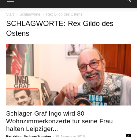
Start
Schlagworte
Rex Gildo des Ostens
SCHLAGWORTE: Rex Gildo des
Ostens
Schlager-Graf Ingo wird 80 –
Wohnzimmerkonzerte für seine Frau
halten Leipziger...
Redaktion SachsenSonntag
-
28. November 2018
0