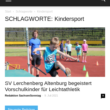
Start
Schlagworte
Kindersport
SCHLAGWORTE: Kindersport
SV Lerchenberg Altenburg begeistert
Vorschulkinder für Leichtathletik
Redaktion SachsenSonntag
-
9. Juli 2021
0
Neueste Beiträge