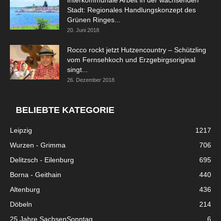
Stadt: Regionales Handlungskonzept des
Grünen Ringes...
20. Juni 2018
Rocco rockt jetzt Hutzencountry – Schützling
vom Fernsehkoch und Erzgebirgsoriginal
singt...
26. Dezember 2018
BELIEBTE KATEGORIE
Leipzig
1217
Wurzen - Grimma
706
Delitzsch - Eilenburg
695
Borna - Geithain
440
Altenburg
436
Döbeln
214
25 Jahre SachsenSonntag
6